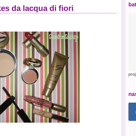
ba
s da lacqua di fiori
pro
na