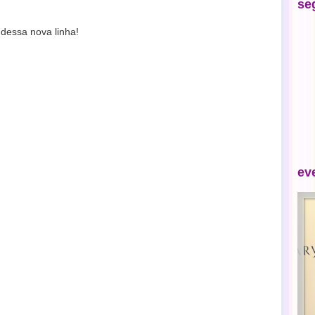
se
dessa nova linha!
ev