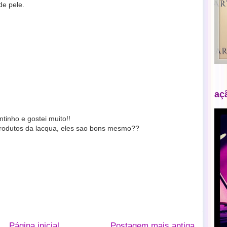
de pele.
aç
inho e gostei muito!!
produtos da lacqua, eles sao bons mesmo??
Página inicial
Postagem mais antiga