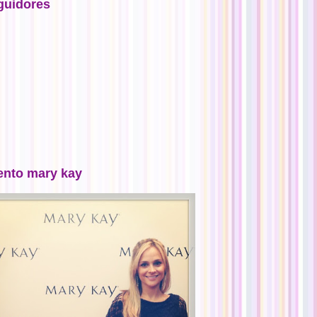
guidores
ento mary kay