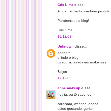
Cris Lima
disse...
Ainda não tenho nenhum produto 
Parabéns pelo blog!
Cris Lima
16/12/09
Unknown
disse...
adooorei
q lindo o blog
ixi sou viciaaada em make rsss
Beijos
17/12/09
anne makeup
disse...
hey ju, eu tô sabendo ;)
caracaaa, wohooo! ahaha
estou gostando, guria!