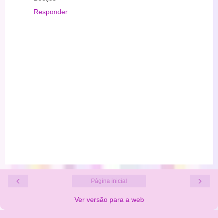
Responder
‹
›
Página inicial
Ver versão para a web