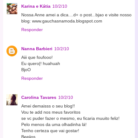
Karina e Kátia
10/2/10
Nossa Anne amei a dica....d+ o post...bjao e visite nosso
blog: www.gauchasnamoda.blogspot.com
Responder
Nanna Barbieri
10/2/10
Aiii que foufooo!
Eu quero|! huahuah
BjoO
Responder
Carolina Tavares
10/2/10
Amei demaisss o seu blog!!
Vou te add nos meus favoritos
se vc puder fazer o mesmo, eu ficaria muuito feliz!
Pelo menos da uma olhadinha lá!
Tenho certeza que vai gostar!
Beeijos