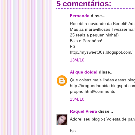
5 comentários:
Fernanda
disse...
Recebí a novidade da Benefit! Ado
Mas as maravilhosas Twezzerman 
25 reais a pequenininha!)
Bjks e Parabéns!
Fê
http://mysweet30s.blogspot.com/
13/4/10
Ai que doida!
disse...
Que coisas mais lindas essas pinça
http://broguedadoida.blogspot.com
proprio.html#comments
13/4/10
Raquel Vieira
disse...
Adorei seu blog :-) Vc esta de par
Bjs