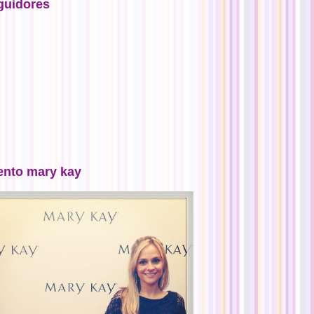
guidores
ento mary kay