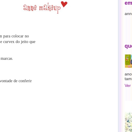
em
ann
am para colocar no
e curvex do jeito que
qu
 marcas.
ano
tam
 vontade de conferir
Ver