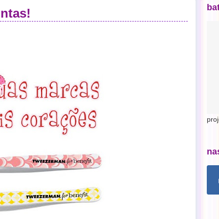
ba
untas!
pro
na