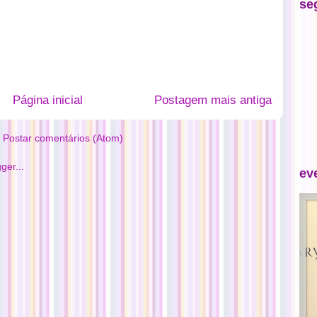
se
Página inicial
Postagem mais antiga
:
Postar comentários (Atom)
ev