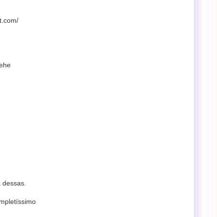
t.com/
hehe
a dessas.
ompletíssimo