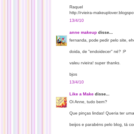
Raquel
http://rvieira-makeuplover.blogspo
13/4/10
anne makeup
disse...
fernanda, pode pedir pelo site, e
doida, de "endoidecer" né? :P
valeu rvieira! super thanks.
bjos
13/4/10
Like a Make
disse...
Oi Anne, tudo bem?
Que pinças lindas! Queria ter um
beijos e parabéns pelo blog, tá c