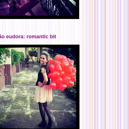
ão eudora: romantic bit