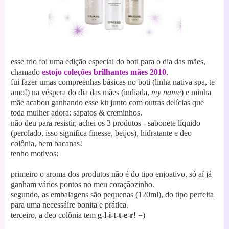
esse trio foi uma edição especial do boti para o dia das mães,
chamado
estojo coleções brilhantes mães 2010
.
fui fazer umas compreenhas básicas no boti (linha nativa spa, te
amo!) na véspera do dia das mães (indiada,
my name
) e minha
mãe acabou ganhando esse kit junto com outras delícias que
toda mulher adora: sapatos & creminhos.
não deu para resistir, achei os 3 produtos - sabonete líquido
(perolado, isso significa finesse, beijos), hidratante e deo
colônia, bem bacanas!
tenho motivos:
primeiro o aroma dos produtos não é do tipo enjoativo, só aí já
ganham vários pontos no meu coraçãozinho.
segundo, as embalagens são pequenas (120ml), do tipo perfeita
para uma necessáire bonita e prática.
terceiro, a deo colônia tem
g-l-i-t-t-e-r
! =)