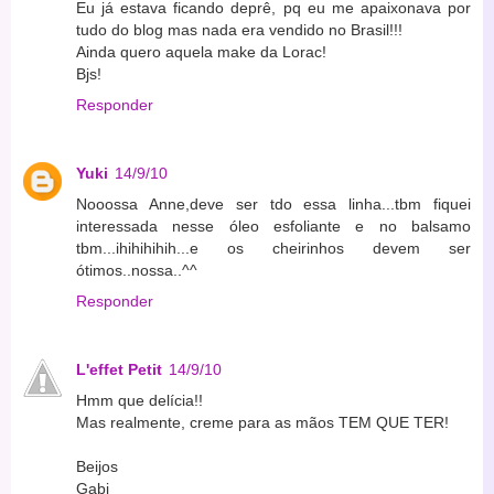
Eu já estava ficando deprê, pq eu me apaixonava por
tudo do blog mas nada era vendido no Brasil!!!
Ainda quero aquela make da Lorac!
Bjs!
Responder
Yuki
14/9/10
Nooossa Anne,deve ser tdo essa linha...tbm fiquei
interessada nesse óleo esfoliante e no balsamo
tbm...ihihihihih...e os cheirinhos devem ser
ótimos..nossa..^^
Responder
L'effet Petit
14/9/10
Hmm que delícia!!
Mas realmente, creme para as mãos TEM QUE TER!
Beijos
Gabi