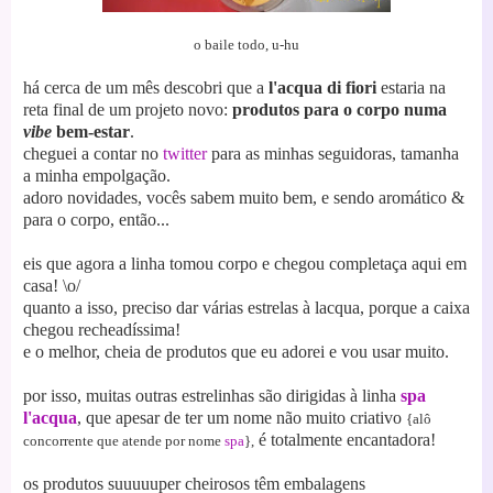
o baile todo, u-hu
há cerca de um mês descobri que a
l'acqua di fiori
estaria na
reta final de um projeto novo:
produtos para o corpo numa
vibe
bem-estar
.
cheguei a contar no
twitter
para as minhas seguidoras, tamanha
a minha empolgação.
adoro novidades, vocês sabem muito bem,
e sendo aromático &
para o corpo, então...
eis que agora a linha tomou corpo e chegou completaça aqui em
casa! \o/
quanto a isso, preciso dar várias estrelas à lacqua, porque a caixa
chegou recheadís
sima!
e o melhor, cheia de produtos que eu adorei e vou usar muito.
por isso, muitas outras estrelinhas são dirigidas à linha
spa
l'acqua
, que apesar de ter um nome não muito criativo
{alô
é totalmente encantadora!
concorrente que atende por nome
spa
},
os produtos suuuuuper cheirosos têm embalagens