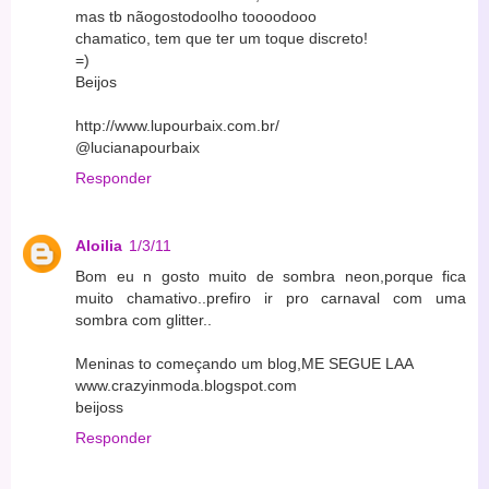
mas tb nãogostodoolho toooodooo
chamatico, tem que ter um toque discreto!
=)
Beijos
http://www.lupourbaix.com.br/
@lucianapourbaix
Responder
Aloilia
1/3/11
Bom eu n gosto muito de sombra neon,porque fica
muito chamativo..prefiro ir pro carnaval com uma
sombra com glitter..
Meninas to começando um blog,ME SEGUE LAA
www.crazyinmoda.blogspot.com
beijoss
Responder