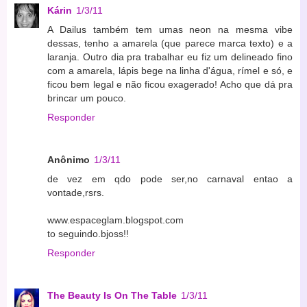
Kárin
1/3/11
A Dailus também tem umas neon na mesma vibe
dessas, tenho a amarela (que parece marca texto) e a
laranja. Outro dia pra trabalhar eu fiz um delineado fino
com a amarela, lápis bege na linha d'água, rímel e só, e
ficou bem legal e não ficou exagerado! Acho que dá pra
brincar um pouco.
Responder
Anônimo
1/3/11
de vez em qdo pode ser,no carnaval entao a
vontade,rsrs.
www.espaceglam.blogspot.com
to seguindo.bjoss!!
Responder
The Beauty Is On The Table
1/3/11