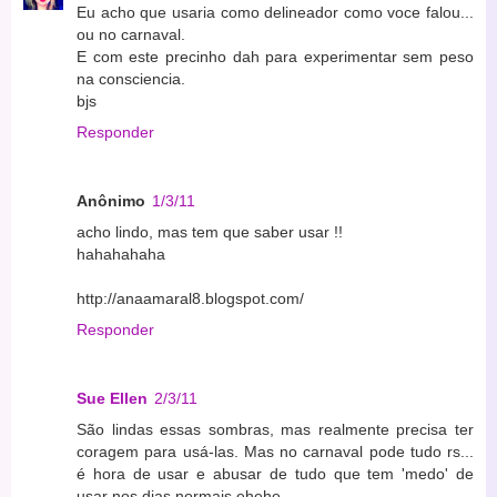
Eu acho que usaria como delineador como voce falou...
ou no carnaval.
E com este precinho dah para experimentar sem peso
na consciencia.
bjs
Responder
Anônimo
1/3/11
acho lindo, mas tem que saber usar !!
hahahahaha
http://anaamaral8.blogspot.com/
Responder
Sue Ellen
2/3/11
São lindas essas sombras, mas realmente precisa ter
coragem para usá-las. Mas no carnaval pode tudo rs...
é hora de usar e abusar de tudo que tem 'medo' de
usar nos dias normais ehehe...