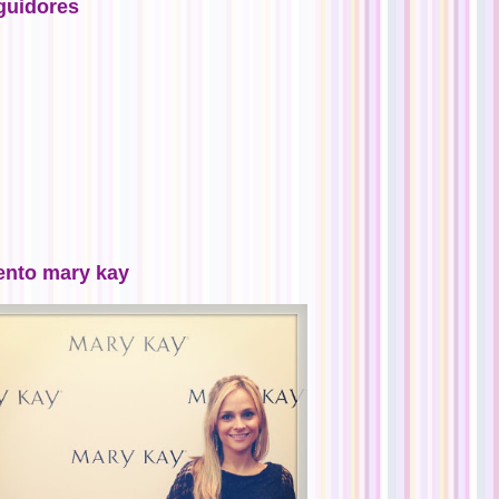
guidores
ento mary kay