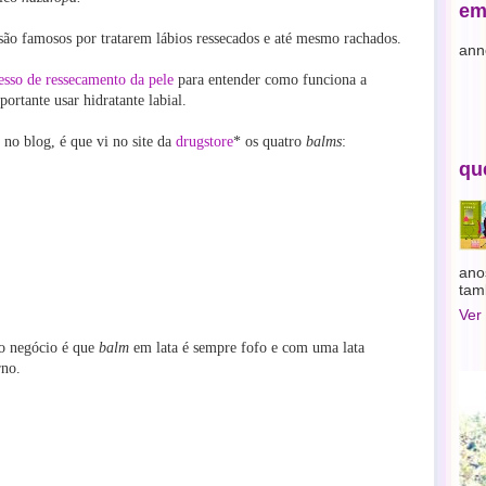
em
 são famosos por tratarem lábios ressecados e até mesmo rachados.
ann
esso de ressecamento da pele
para entender como funciona a
ortante usar hidratante labial.
no blog, é que vi no site da
drugstore
* os quatro
balms
:
qu
ano
tam
Ver
o negócio é que
balm
em lata é sempre fofo e com uma lata
rno.