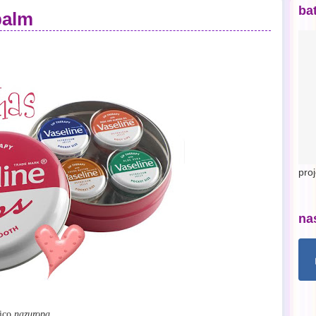
ba
balm
pro
na
ic
o
nazuropa.