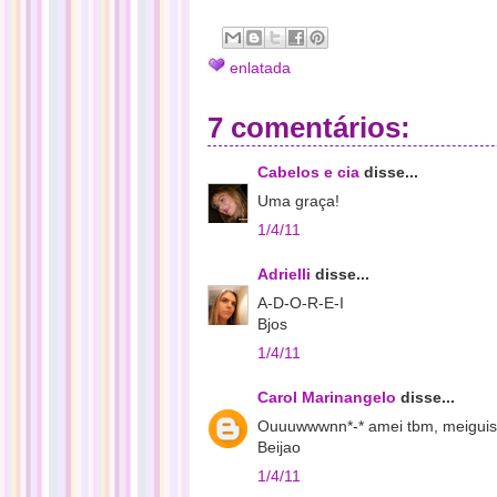
enlatada
7 comentários:
Cabelos e cia
disse...
Uma graça!
1/4/11
Adrielli
disse...
A-D-O-R-E-I
Bjos
1/4/11
Carol Marinangelo
disse...
Ouuuwwwnn*-* amei tbm, meiguis
Beijao
1/4/11