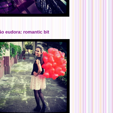
ão eudora: romantic bit