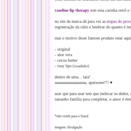
vaseline lip therapy
tem essa carinha retrô e
no site da marca dá para ver as
etapas do proc
regeneração da cútis e lembrar do quanto é imp
mas o motivo desse famoso produto estar aqui 
- original
- aloe vera
- cocoa butter
- rosy lips
{rosadinho}
dentro de uma... lata!
♥
aaaaaaaaaaaaaaaaaa, apaixonei!!!
azar que para usar tem que melecar os dedos, 
tamanho família para completar, o amor é ete
*não vende para o brasil
imagem: divulgação