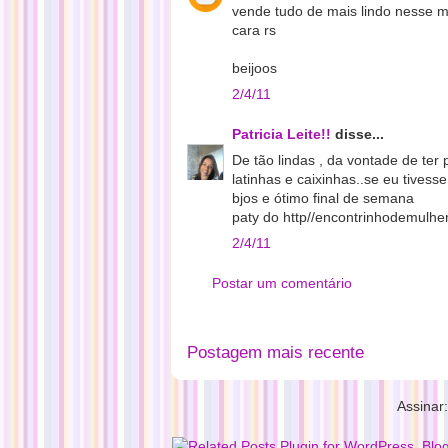
vende tudo de mais lindo nesse m
cara rs
beijoos
2/4/11
Patricia Leite!!
disse...
De tão lindas , da vontade de ter
latinhas e caixinhas..se eu tivess
bjos e ótimo final de semana
paty do http//encontrinhodemulhe
2/4/11
Postar um comentário
Postagem mais recente
Assinar