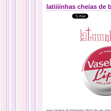
latiiiinhas cheias de 
essas latinhas de hidratante labial são um
cláss