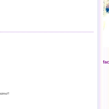
fa
simo!!