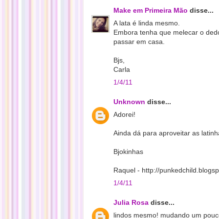
Make em Primeira Mão
disse...
A lata é linda mesmo.
Embora tenha que melecar o dedo
passar em casa.
Bjs,
Carla
1/4/11
Unknown
disse...
Adorei!
Ainda dá para aproveitar as latin
Bjokinhas
Raquel - http://punkedchild.blogs
1/4/11
Julia Rosa
disse...
lindos mesmo! mudando um pouco 