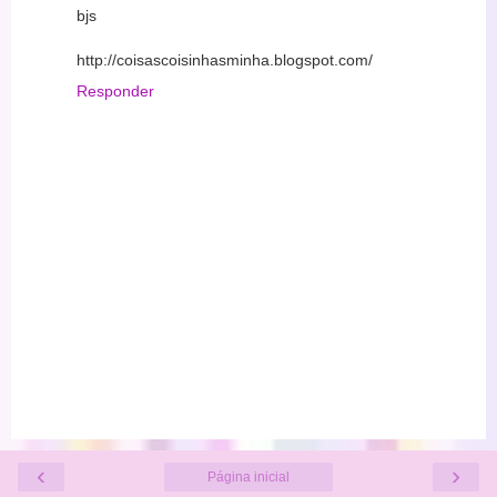
bjs
http://coisascoisinhasminha.blogspot.com/
Responder
‹
›
Página inicial