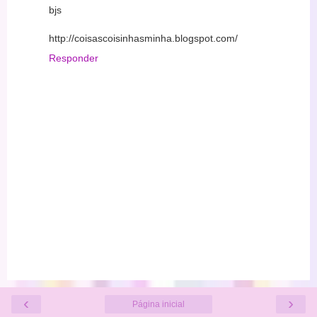
bjs
http://coisascoisinhasminha.blogspot.com/
Responder
‹
›
Página inicial