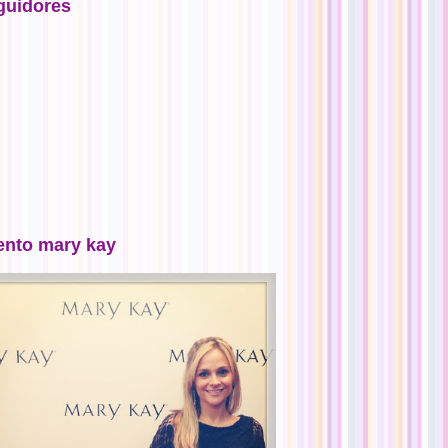
guidores
ento mary kay