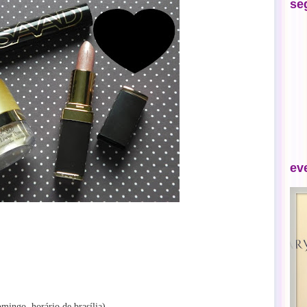
se
ev
mingo, horário de brasília).