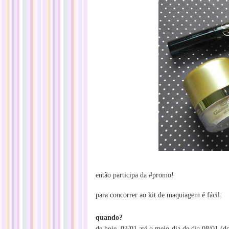
então participa da #promo!
para concorrer ao kit de maquiagem é fácil:
quando?
de hoje, 03/01 até o meio-dia de dia 08/01 (do