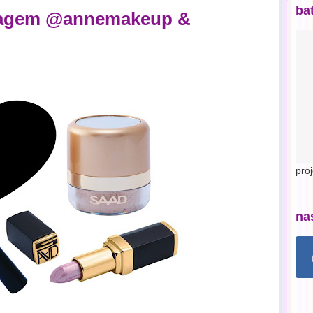
ba
iagem @annemakeup &
pro
na