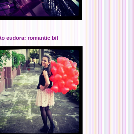
ão eudora: romantic bit