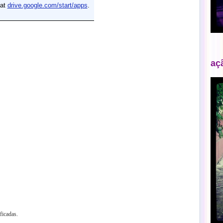
aç
ficadas.