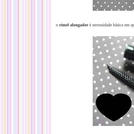
o
rímel alongador
é necessidade básica em qu