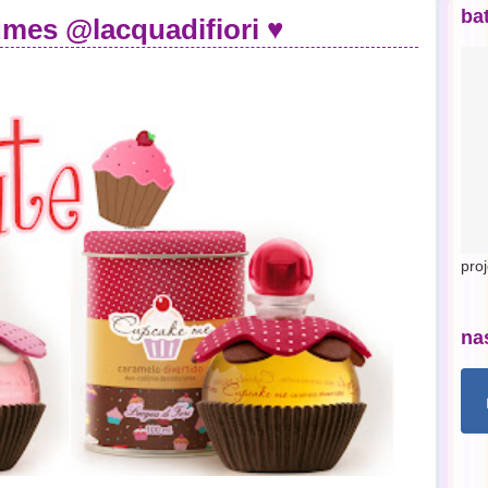
ba
mes @lacquadifiori ♥
pro
na