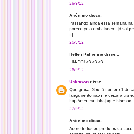
26/9/12
Anônimo disse...
Passando ainda essa semana na lo
parece pela embalagem, já vai pro
=]
26/9/12
Hellen Katherine disse...
LIN-DO! <3 <3 <3
26/9/12
Unknown
disse...
Que graça. Sou fã numero 1 de 
lançamento não me deixará triste
http://meucantinhojaque.blogspot
27/9/12
Anônimo disse...
Adoro todos os produtos da Lacqu