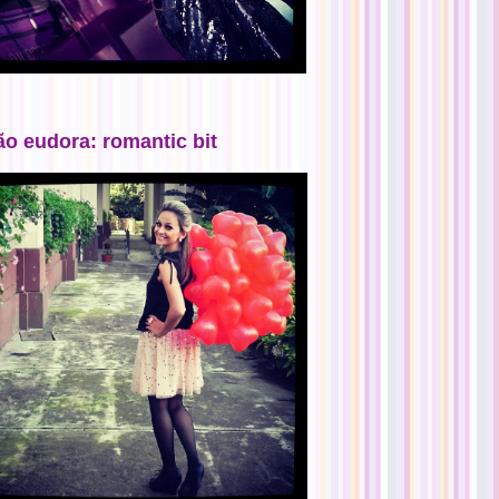
ão eudora: romantic bit