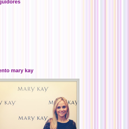
guidores
ento mary kay