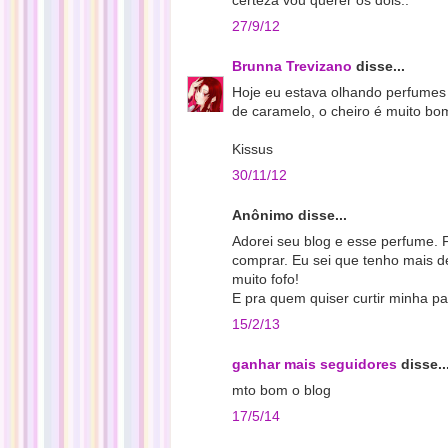
certeza vou querer os dois..
27/9/12
Brunna Trevizano
disse...
Hoje eu estava olhando perfumes 
de caramelo, o cheiro é muito bom
Kissus
30/11/12
Anônimo disse...
Adorei seu blog e esse perfume. F
comprar. Eu sei que tenho mais 
muito fofo!
E pra quem quiser curtir minha 
15/2/13
ganhar mais seguidores
disse..
mto bom o blog
17/5/14