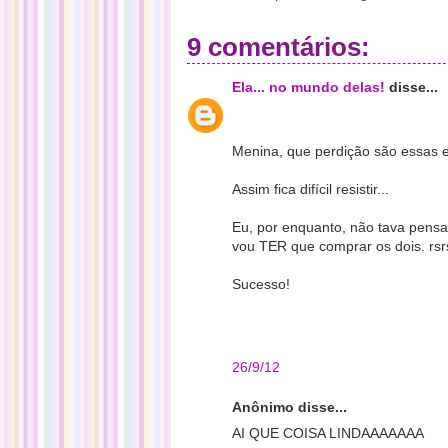
9 comentários:
Ela... no mundo delas!
disse...
Menina, que perdição são essas 
Assim fica difícil resistir...
Eu, por enquanto, não tava pens
vou TER que comprar os dois. rsr
Sucesso!
26/9/12
Anônimo disse...
AI QUE COISA LINDAAAAAAA