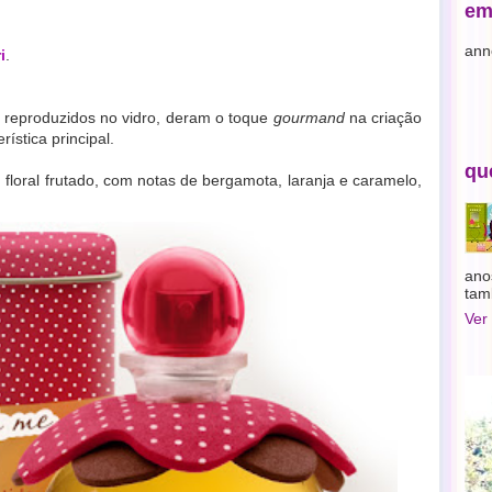
em
ann
i
.
 reproduzidos no vidro,
deram o toque
gourmand
na criação
ística principal.
qu
 floral frutado, com notas de bergamota, laranja e caramelo,
ano
tam
Ver