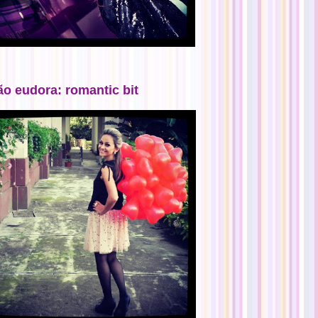
ão eudora: romantic bit