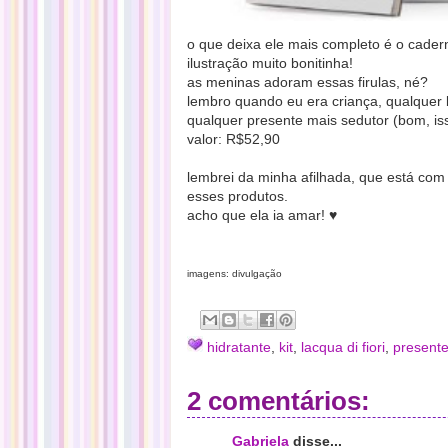
o que deixa ele mais completo é o cade
ilustração muito bonitinha!
as meninas adoram essas firulas, né?
lembro quando eu era criança, qualquer 
qualquer presente mais sedutor (bom, iss
valor: R$52,90
lembrei da minha afilhada, que está com
esses produtos.
acho que ela ia amar!
♥
imagens: divulgação
hidratante
,
kit
,
lacqua di fiori
,
present
2 comentários:
Gabriela
disse...