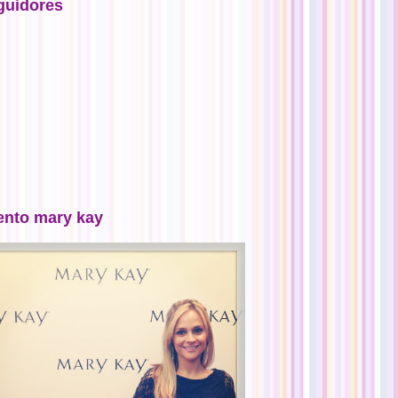
guidores
ento mary kay