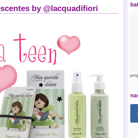
ba
scentes by @lacquadifiori
pro
na