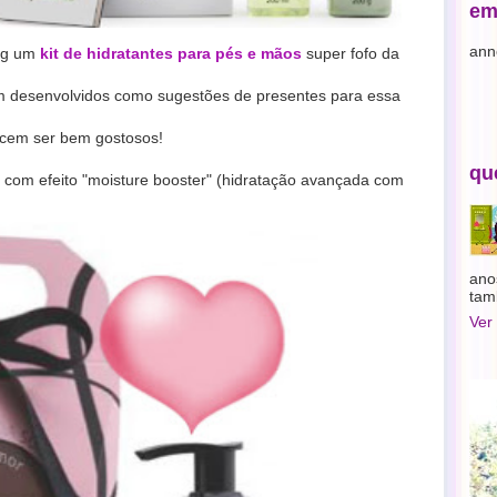
em
ann
log um
kit de hidratantes para pés e mãos
super fofo da
ém desenvolvidos como sugestões de presentes para essa
recem ser bem gostosos!
qu
 com efeito "moisture booster" (hidratação avançada com
ano
tam
Ver