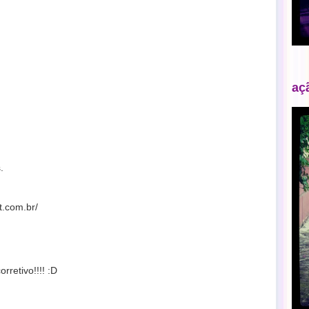
aç
.
t.com.br/
rretivo!!!! :D