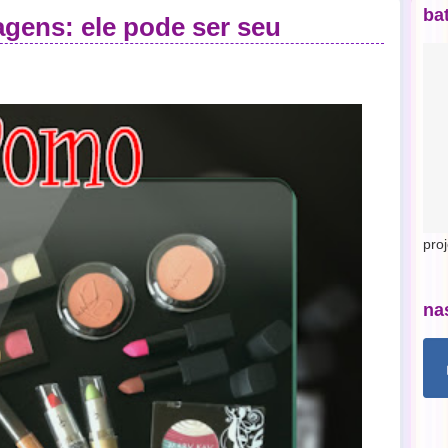
ba
gens: ele pode ser seu
pro
na