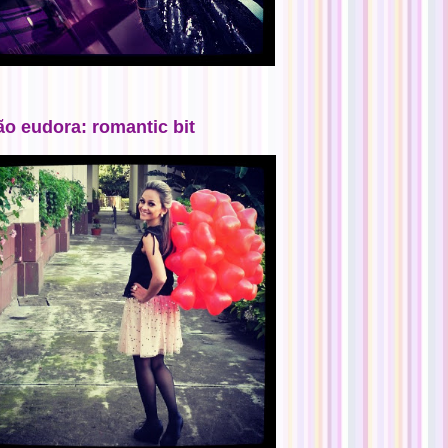
ão eudora: romantic bit