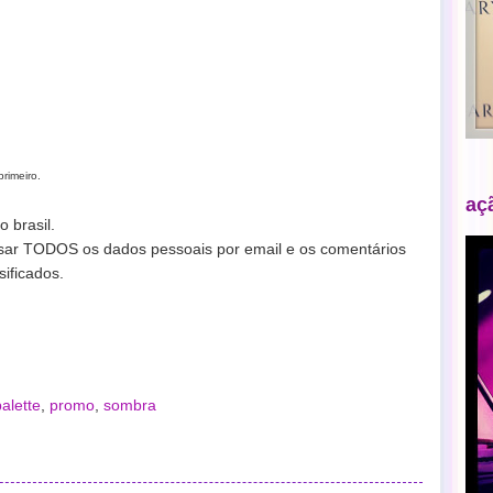
rimeiro.
aç
 brasil.
ssar TODOS os dados pessoais por email e os comentários
ificados.
palette
,
promo
,
sombra