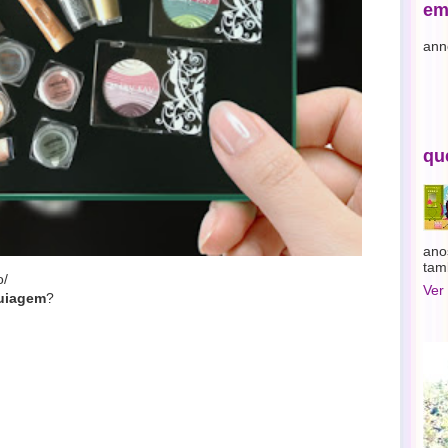
em
ann
qu
ano
tam
o/
Ver
uiagem
?