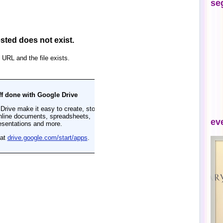
se
ev