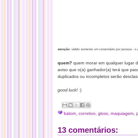
atenção
: válido somente um comentário por pessoa - o p
quem?
quem morar em qualquer lugar do
aviso que o(a) ganhador(a) terá que pa
duplicados ou incompletos serão desclass
good luck!
:)
batom
,
corretivo
,
gloss
,
maquiagem
,
13 comentários: