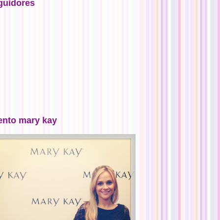
guidores
ento mary kay