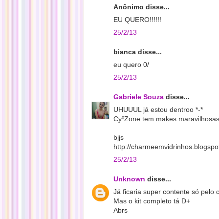
Anônimo disse...
EU QUERO!!!!!!
25/2/13
bianca disse...
eu quero 0/
25/2/13
Gabriele Souza
disse...
UHUUUL já estou dentroo *-*
CyºZone tem makes maravilhosas
bjjs
http://charmeemvidrinhos.blogspo
25/2/13
Unknown
disse...
Já ficaria super contente só pelo co
Mas o kit completo tá D+
Abrs