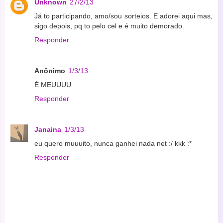
Unknown
27/2/13
Já to participando, amo/sou sorteios. E adorei aqui mas,
sigo depois, pq to pelo cel e é muito demorado.
Responder
Anônimo
1/3/13
É MEUUUU
Responder
Janaina
1/3/13
eu quero muuuito, nunca ganhei nada net :/ kkk :*
Responder