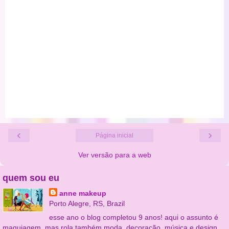
‹
›
Página inicial
Ver versão para a web
quem sou eu
anne makeup
Porto Alegre, RS, Brazil
esse ano o blog completou 9 anos! aqui o assunto é
maquiagem, mas rola também moda, decoração, música e design.