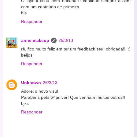
O layout ficou bem bacana e continue sempre assim,
com um conteúdo de primeira.
bjs
Responder
anne makeup
25/3/13
rê, fico muito feliz em ter um feedback seu! obrigada!!! :)
beijos
Responder
Unknown
26/3/13
Adorei o novo visu!
Parabéns pelo 6º aniver! Que venham muitos outros!!
bjks
Responder