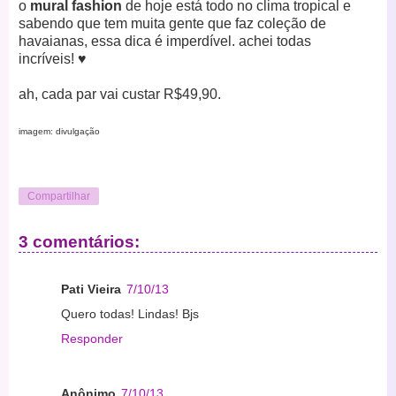
o
mural fashion
de hoje está todo no clima tropical e
sabendo que tem muita gente que faz coleção de
havaianas, essa dica é imperdível. achei todas
incríveis!
♥
ah, cada par vai custar R$49,90.
imagem: divulgação
Compartilhar
3 comentários:
Pati Vieira
7/10/13
Quero todas! Lindas! Bjs
Responder
Anônimo
7/10/13