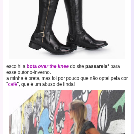
escolhi a
bota
over the knee
do site
passarela*
para
esse outono-inverno.
a minha é preta, mas foi por pouco que não optei pela cor
"
café
", que é um abuso de linda!