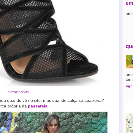
em
ann
qu
ano
tam
Ver
summer boots
ada quando vê no site, mas quando calça se apaixona?
rca própria da
passarela
.