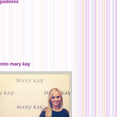
guidores
ento mary kay