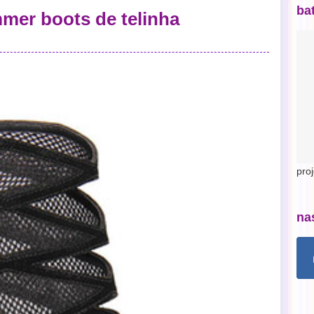
ba
mer boots de telinha
pro
na