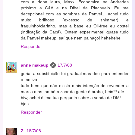
com a dona laura, Maxxi Economica na Andradas
próximo a C&A e na Dibel da Riachuelo. Eu me
decepcionei com as sombras da Panvel... achei tudo
muito brilhoso (excesso de shimmer) e
fraquinho/clarinho, mas a base eu Oil-free eu gostei
(indicação da Cacá). Ontem experimentei quase tudo
da Panvel makeup, saí que nem palhaço! hehehehe
Responder
anne makeup
17/7/08
guria, a substituição foi gradual mas deu para entender
o motivo...
tudo bem que não exista mais intenção de revender a
marca mas também zoar da gente é brabo, hein?! afe...
btw, achei ótima tua pergunta sobre a venda de DM!
bjos
Responder
Z.
18/7/08