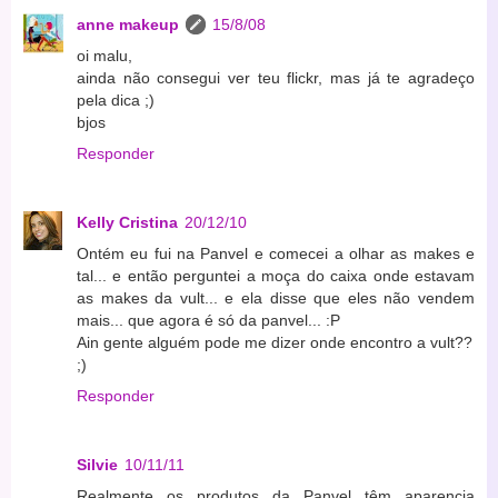
anne makeup
15/8/08
oi malu,
ainda não consegui ver teu flickr, mas já te agradeço
pela dica ;)
bjos
Responder
Kelly Cristina
20/12/10
Ontém eu fui na Panvel e comecei a olhar as makes e
tal... e então perguntei a moça do caixa onde estavam
as makes da vult... e ela disse que eles não vendem
mais... que agora é só da panvel... :P
Ain gente alguém pode me dizer onde encontro a vult??
;)
Responder
Silvie
10/11/11
Realmente os produtos da Panvel têm aparencia