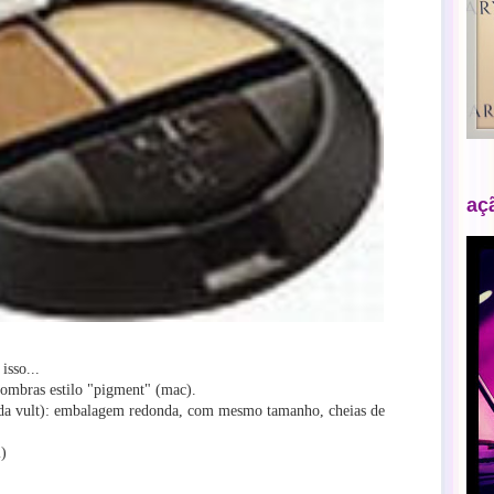
aç
isso...
sombras estilo "pigment" (mac).
" (da vult): embalagem redonda, com mesmo tamanho, cheias de
i)