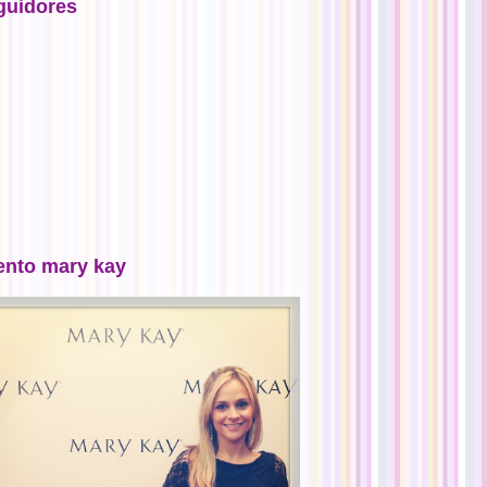
guidores
ento mary kay