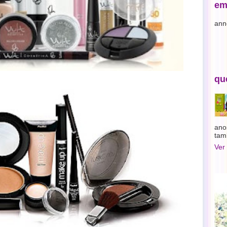
em
ann
qu
ano
tam
Ver