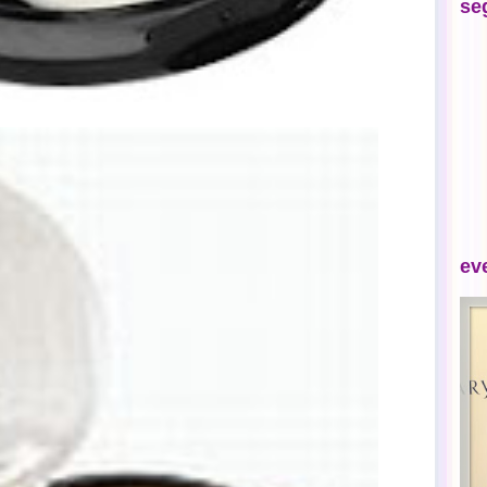
se
ev