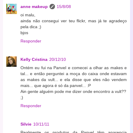
anne makeup
15/8/08
oi malu,
ainda não consegui ver teu flickr, mas já te agradeço
pela dica ;)
bjos
Responder
Kelly Cristina
20/12/10
Ontém eu fui na Panvel e comecei a olhar as makes e
tal... e então perguntei a moça do caixa onde estavam
as makes da vult... e ela disse que eles não vendem
mais... que agora é só da panvel... :P
Ain gente alguém pode me dizer onde encontro a vult??
;)
Responder
Silvie
10/11/11
Realmente os produtos da Panvel têm aparencia