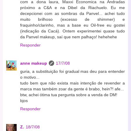
com a dona laura, Maxxi Economica na Andradas
próximo a C&A e na Dibel da Riachuelo. Eu me
decepcionei com as sombras da Panvel... achei tudo
muito brilhoso (excesso de shimmer) e
fraquinho/clarinho, mas a base eu Oil-free eu gostei
(indicação da Cacá). Ontem experimentei quase tudo
da Panvel makeup, saí que nem palhaço! hehehehe
Responder
anne makeup
17/7/08
guria, a substituição foi gradual mas deu para entender
o motivo...
tudo bem que não exista mais intenção de revender a
marca mas também zoar da gente é brabo, hein?! afe...
btw, achei ótima tua pergunta sobre a venda de DM!
bjos
Responder
Z.
18/7/08