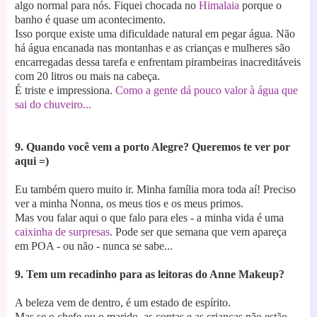
algo normal para nós. Fiquei chocada no
Himalaia
porque o
banho é quase um acontecimento.
Isso porque existe uma dificuldade natural em pegar água. Não
há água encanada nas montanhas e as crianças e mulheres são
encarregadas dessa tarefa e enfrentam pirambeiras inacreditáveis
com 20 litros ou mais na cabeça.
É triste e impressiona.
Como a gente dá pouco valor à água que
sai do chuveiro...
9. Quando você vem a porto Alegre? Queremos te ver por
aqui =)
Eu também quero muito ir. Minha família mora toda aí!
Preciso
ver a minha Nonna, os meus tios e os meus primos.
Mas vou falar aqui o que falo para eles - a minha vida é uma
caixinha de surpresas
. Pode ser que semana que vem apareça
em POA - ou não - nunca se sabe...
9. Tem um recadinho para as leitoras do Anne Makeup?
A beleza vem de dentro, é um estado de espírito.
Mas se o chefe ou o marido, as contas e as crianças não estão