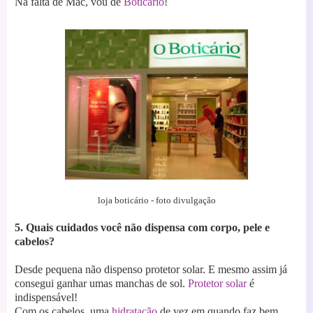
Na falta de Mac, vou de
Boticário
!
loja boticário - foto divulgação
5. Quais cuidados você não dispensa com corpo, pele e
cabelos?
Desde pequena não dispenso protetor solar. E mesmo assim já
consegui ganhar umas manchas de sol.
Protetor solar
é
indispensável!
Com os cabelos, uma
hidratação
de vez em quando faz bem.