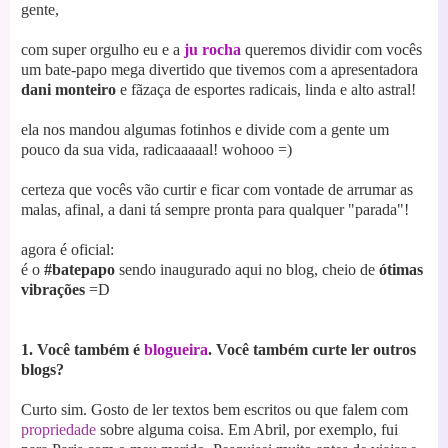
gente,
com super orgulho eu e a
ju rocha
queremos dividir com vocês
um bate-papo mega divertido que tivemos com a
apresentadora
dani monteiro
e fãzaça de esportes radicais, linda e alto as
tral!
ela nos mandou algumas fotinhos e divide com a gente um
pouco da sua vida, radicaaaaal! wohooo =)
certeza que vocês vão curtir e ficar com vontade de arrumar as
malas, afinal, a dani tá sempre pronta para qualquer "parada"!
agora é oficial:
é o
#batepapo
sendo inaugurado aqui no blog, cheio de
ótimas
vibrações
=D
1. Você também é
blogueira
. Você também curte ler outros
blogs?
Curto sim. Gosto de ler textos bem escritos ou que falem com
propriedade
sobre alguma coisa. Em Abril, por exem
plo, fui