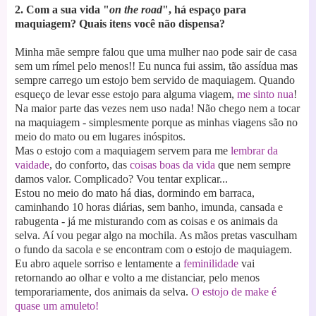
2. Com a sua vida "
on the road
", há espaço para
maquiagem? Quais itens você não dispensa?
Minha mãe sempre falou que uma mulher nao pode sair de casa
sem um rímel pelo menos!!
Eu nunca fui assim, tão assídua mas
sempre carrego um estojo bem servido de maquiagem.
Quando
esqueço de levar esse estojo para alguma viagem,
me sinto nua
!
Na maior parte das vezes nem uso nada! Não chego nem a tocar
na maquiagem
- simplesmente porque as minhas viagens são no
meio do mato ou em lugares inóspitos.
Mas o estojo com a maquiagem servem para me
lembrar da
vaidade
, do conforto, das
coisas boas da vida
que nem sempre
damos valor. Complicado? Vou tentar explicar...
Estou no meio do mato há dias, dormindo em barraca,
caminhando 10 horas di
árias, sem banho, imunda, cansada e
rabugenta - já me misturando com as coisas e os animais da
selva. Aí vou pegar algo na mochila. As mãos pretas vasculham
o fundo da sacola e se enc
ontram com o estojo de maquiagem.
Eu abro aquele sorriso e lentamente a
feminilidade
vai
retornando ao olhar e volto a me distanciar, pelo menos
temporariamente, dos animais d
a selva.
O estojo de make é
quase um amuleto!