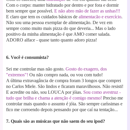
Com o corpo: manter hidratado por dentro e por fora e dormir
bem sempre que possível.
E não abro mão de fazer as unhas!!!
E claro que tem os cuidados básicos de
alimentacão e exercício
.
Não sou uma pessoa exemplar de alimentação. De vez em
sempre como muito mais pizza do que deveria... Mas o lado
positivo da minha alimentação é que AMO comer salada.
ADORO alface - quase tanto quanto adoro pizza!
6. Você é consumista?
Sei me controlar mas não gosto.
Gosto do exagero, dos
"extremos"!
Ou não compro nada, ou vou com tudo!
A última extravagância de compra foram 3 longos que comprei
no Carlos Miele. São lindos e ficaram maravilhosos. Não resisti!
E acredite ou não, sou LOUCA por jóias.
Sou como avestruz -
tudo que brilha e chama a atenção é comigo mesmo!
Preciso me
controlar mais quando o assunto é jóia. São sempre caríssimas e
fico me corroendo depois pensando por que caí na tentação...
7. Quais são as músicas que não saem do seu ipod?