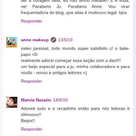
ver a coragem dela, eu não tenho metade!! E é linda,
ne! Parabens Ju. Parabens Anne. Vou virar
frequentadora do blog, que alias é muitoooo legal. bjos
Responder
anne makeup
13/5/10
valeu pessoal, todo mundo super satisfeito c/ o bate-
papo =D
realmente adorei começar essa seção com a dani!!!
um beijo especial para a ju, minha colaboradora e para
vocês - novos e antigos leitores =)
Responder
Marcia Nazario
14/5/10
Adoreiii tudo e o recadinho então para nós leitoras é
ótimoooo!!
Beijos!!
Responder