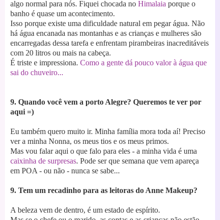
algo normal para nós. Fiquei chocada no
Himalaia
porque o
banho é quase um acontecimento.
Isso porque existe uma dificuldade natural em pegar água. Não
há água encanada nas montanhas e as crianças e mulheres são
encarregadas dessa tarefa e enfrentam pirambeiras inacreditáveis
com 20 litros ou mais na cabeça.
É triste e impressiona.
Como a gente dá pouco valor à água que
sai do chuveiro...
9. Quando você vem a porto Alegre? Queremos te ver por
aqui =)
Eu também quero muito ir. Minha família mora toda aí!
Preciso
ver a minha Nonna, os meus tios e os meus primos.
Mas vou falar aqui o que falo para eles - a minha vida é uma
caixinha de surpresas
. Pode ser que semana que vem apareça
em POA - ou não - nunca se sabe...
9. Tem um recadinho para as leitoras do Anne Makeup?
A beleza vem de dentro, é um estado de espírito.
Mas se o chefe ou o marido, as contas e as crianças não estão