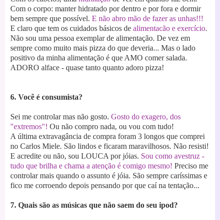
Com o corpo: manter hidratado por dentro e por fora e dormir
bem sempre que possível.
E não abro mão de fazer as unhas!!!
E claro que tem os cuidados básicos de
alimentacão e exercício
.
Não sou uma pessoa exemplar de alimentação. De vez em
sempre como muito mais pizza do que deveria... Mas o lado
positivo da minha alimentação é que AMO comer salada.
ADORO alface - quase tanto quanto adoro pizza!
6. Você é consumista?
Sei me controlar mas não gosto.
Gosto do exagero, dos
"extremos"!
Ou não compro nada, ou vou com tudo!
A última extravagância de compra foram 3 longos que comprei
no Carlos Miele. São lindos e ficaram maravilhosos. Não resisti!
E acredite ou não, sou LOUCA por jóias.
Sou como avestruz -
tudo que brilha e chama a atenção é comigo mesmo!
Preciso me
controlar mais quando o assunto é jóia. São sempre caríssimas e
fico me corroendo depois pensando por que caí na tentação...
7. Quais são as músicas que não saem do seu ipod?