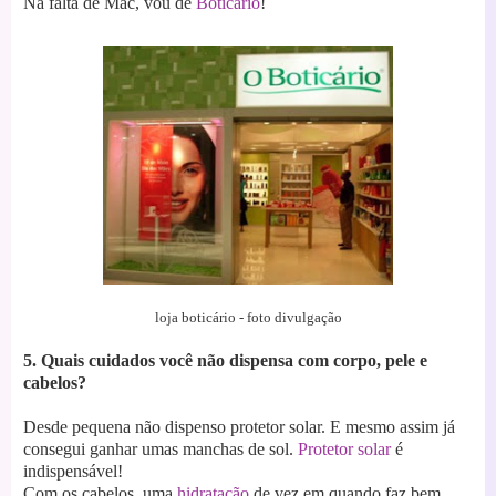
Na falta de Mac, vou de
Boticário
!
loja boticário - foto divulgação
5. Quais cuidados você não dispensa com corpo, pele e
cabelos?
Desde pequena não dispenso protetor solar. E mesmo assim já
consegui ganhar umas manchas de sol.
Protetor solar
é
indispensável!
Com os cabelos, uma
hidratação
de vez em quando faz bem.