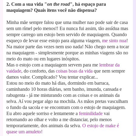
2. Com a sua vida "
on the road
", há espaço para
maquiagem? Quais itens você não dispensa?
Minha mãe sempre falou que uma mulher nao pode sair de casa
sem um rímel pelo menos!!
Eu nunca fui assim, tão assídua mas
sempre carrego um estojo bem servido de maquiagem.
Quando
esqueço de levar esse estojo para alguma viagem,
me sinto nua
!
Na maior parte das vezes nem uso nada! Não chego nem a tocar
na maquiagem
- simplesmente porque as minhas viagens são no
meio do mato ou em lugares inóspitos.
Mas o estojo com a maquiagem servem para me
lembrar da
vaidade
, do conforto, das
coisas boas da vida
que nem sempre
damos valor. Complicado? Vou tentar explicar...
Estou no meio do mato há dias, dormindo em barraca,
caminhando 10 horas di
árias, sem banho, imunda, cansada e
rabugenta - já me misturando com as coisas e os animais da
selva. Aí vou pegar algo na mochila. As mãos pretas vasculham
o fundo da sacola e se enc
ontram com o estojo de maquiagem.
Eu abro aquele sorriso e lentamente a
feminilidade
vai
retornando ao olhar e volto a me distanciar, pelo menos
temporariamente, dos animais d
a selva.
O estojo de make é
quase um amuleto!