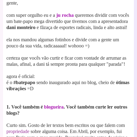
gente,
com super orgulho eu e a
ju rocha
queremos dividir com vocês
um bate-papo mega divertido que tivemos com a
apresentadora
dani monteiro
e fãzaça de esportes radicais, linda e alto as
tral!
ela nos mandou algumas fotinhos e divide com a gente um
pouco da sua vida, radicaaaaal! wohooo =)
certeza que vocês vão curtir e ficar com vontade de arrumar as
malas, afinal, a dani tá sempre pronta para qualquer "parada"!
agora é oficial:
é o
#batepapo
sendo inaugurado aqui no blog, cheio de
ótimas
vibrações
=D
1. Você também é
blogueira
. Você também curte ler outros
blogs?
Curto sim. Gosto de ler textos bem escritos ou que falem com
propriedade
sobre alguma coisa. Em Abril, por exem
plo, fui