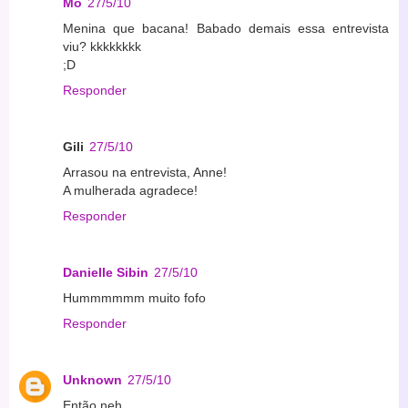
Mô
27/5/10
Menina que bacana! Babado demais essa entrevista
viu? kkkkkkkk
;D
Responder
Gili
27/5/10
Arrasou na entrevista, Anne!
A mulherada agradece!
Responder
Danielle Sibin
27/5/10
Hummmmmm muito fofo
Responder
Unknown
27/5/10
Então neh....