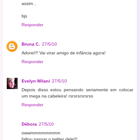
assim...
bjs
Responder
Bruna C.
27/5/10
Adorei!!! Vai virar amigo de infância agora!
Responder
Evelyn Milani
27/5/10
Depois disso estou pensando seriamente em colocar
um mega na cabeleira! rsrsrsrsrsrss
Responder
Débora
27/5/10
owwmmmmmmmm
faltou passar o twitter dele!!!