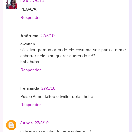
Loo
27/5/10
PEGAVA
Responder
Anônimo
27/5/10
ownnnn
só faltou perguntar onde ele costuma sair para a gente
esbarrar nele sem querer querendo né?
hahahaha
Responder
Fernanda
27/5/10
Pois é Anne, faltou o twitter dele...hehe
Responder
Jubes
27/5/10
Ô lá em casa fritando uma polenta. :D