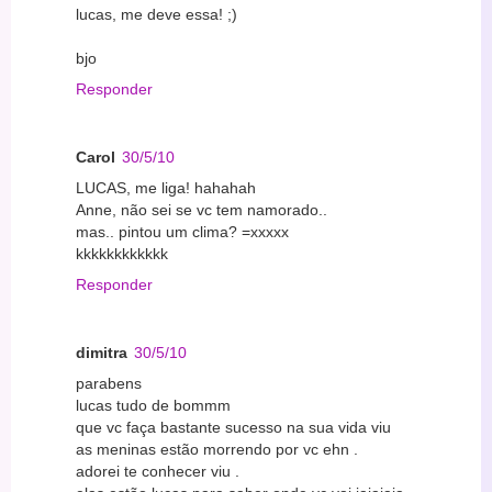
lucas, me deve essa! ;)
bjo
Responder
Carol
30/5/10
LUCAS, me liga! hahahah
Anne, não sei se vc tem namorado..
mas.. pintou um clima? =xxxxx
kkkkkkkkkkkk
Responder
dimitra
30/5/10
parabens
lucas tudo de bommm
que vc faça bastante sucesso na sua vida viu
as meninas estão morrendo por vc ehn .
adorei te conhecer viu .