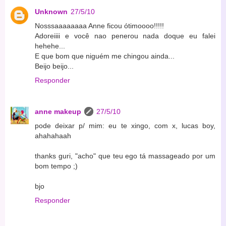
Unknown
27/5/10
Nosssaaaaaaaa Anne ficou ótimoooo!!!!!
Adoreiiii e você nao penerou nada doque eu falei
hehehe...
E que bom que niguém me chingou ainda...
Beijo beijo...
Responder
anne makeup
27/5/10
pode deixar p/ mim: eu te xingo, com x, lucas boy,
ahahahaah
thanks guri, "acho" que teu ego tá massageado por um
bom tempo ;)
bjo
Responder