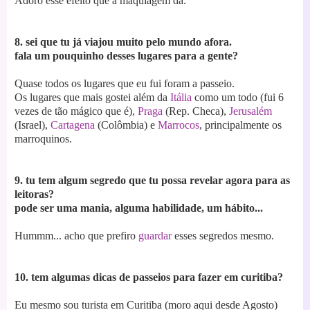
Adoro esse efeito que a maquiagem dá.
8. sei que tu já viajou muito pelo mundo afora.
fala um pouquinho desses lugares para a gente?
Quase todos os lugares que eu fui foram a passeio.
Os lugares que mais gostei além da
Itália
como um todo (fui 6
vezes de tão mágico que é),
Praga
(Rep. Checa),
Jerusalém
(Israel),
Cartagena
(Colômbia) e
Marrocos
, principalmente os
marroquinos.
9. tu tem algum segredo que tu possa revelar agora para as
leitoras?
pode ser uma mania, alguma habilidade, um hábito...
Hummm... acho que prefiro
guardar
esses segredos mesmo.
10. tem algumas dicas de passeios para fazer em curitiba?
Eu mesmo sou turista em Curitiba (moro aqui desde Agosto)