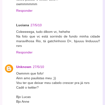
owmmmmmm
Responder
Luciana
27/5/10
Coleeeeega, tudo dibom vc, hehehe
Na foto que vc está sorrindo de fundo minha cidade
maravilhosa Rio, tá gatchinhooo D+, bjuuuu linduuuu!!
rsrs
Responder
Unknown
27/5/10
Owmmm que fofo!
Ainn amo paulistas meu ;))
Vou ter que deixar meu cabelo crescer pra já rsrs
Cadê o twitter?
Bjo Lucas
Bjo Anne