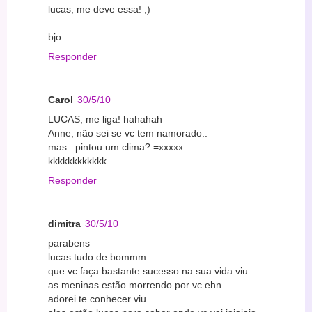
lucas, me deve essa! ;)
bjo
Responder
Carol
30/5/10
LUCAS, me liga! hahahah
Anne, não sei se vc tem namorado..
mas.. pintou um clima? =xxxxx
kkkkkkkkkkkk
Responder
dimitra
30/5/10
parabens
lucas tudo de bommm
que vc faça bastante sucesso na sua vida viu
as meninas estão morrendo por vc ehn .
adorei te conhecer viu .