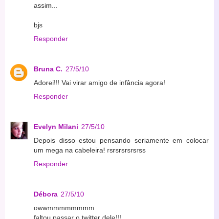
assim...
bjs
Responder
Bruna C.
27/5/10
Adorei!!! Vai virar amigo de infância agora!
Responder
Evelyn Milani
27/5/10
Depois disso estou pensando seriamente em colocar
um mega na cabeleira! rsrsrsrsrsrss
Responder
Débora
27/5/10
owwmmmmmmmm
faltou passar o twitter dele!!!