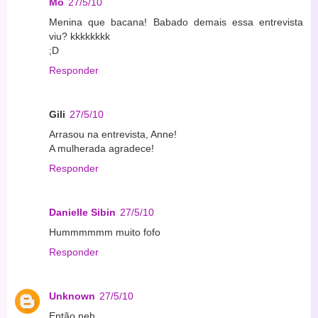
Mô
27/5/10
Menina que bacana! Babado demais essa entrevista
viu? kkkkkkkk
;D
Responder
Gili
27/5/10
Arrasou na entrevista, Anne!
A mulherada agradece!
Responder
Danielle Sibin
27/5/10
Hummmmmm muito fofo
Responder
Unknown
27/5/10
Então neh....