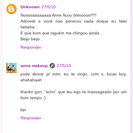
Unknown
27/5/10
Nosssaaaaaaaa Anne ficou ótimoooo!!!!!
Adoreiiii e você nao penerou nada doque eu falei
hehehe...
E que bom que niguém me chingou ainda...
Beijo beijo...
Responder
anne makeup
27/5/10
pode deixar p/ mim: eu te xingo, com x, lucas boy,
ahahahaah
thanks guri, "acho" que teu ego tá massageado por um
bom tempo ;)
bjo
Responder