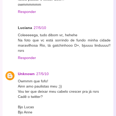
owmmmmmm
Responder
Luciana
27/5/10
Coleeeeega, tudo dibom vc, hehehe
Na foto que vc está sorrindo de fundo minha cidade
maravilhosa Rio, tá gatchinhooo D+, bjuuuu linduuuu!!
rsrs
Responder
Unknown
27/5/10
Owmmm que fofo!
Ainn amo paulistas meu ;))
Vou ter que deixar meu cabelo crescer pra já rsrs
Cadê o twitter?
Bjo Lucas
Bjo Anne