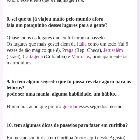
Adoro esse efeito que a maquiagem dá.
8. sei que tu já viajou muito pelo mundo afora.
fala um pouquinho desses lugares para a gente?
Quase todos os lugares que eu fui foram a passeio.
Os lugares que mais gostei além da
Itália
como um todo (fui 6
vezes de tão mágico que é),
Praga
(Rep. Checa),
Jerusalém
(Israel),
Cartagena
(Colômbia) e
Marrocos
, principalmente os
marroquinos.
9. tu tem algum segredo que tu possa revelar agora para as
leitoras?
pode ser uma mania, alguma habilidade, um hábito...
Hummm... acho que prefiro
guardar
esses segredos mesmo.
10. tem algumas dicas de passeios para fazer em curitiba?
Eu mesmo sou turista em Curitiba (moro aqui desde Agosto)