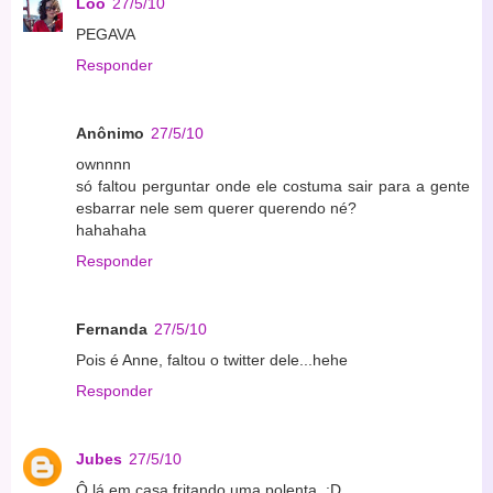
Loo
27/5/10
PEGAVA
Responder
Anônimo
27/5/10
ownnnn
só faltou perguntar onde ele costuma sair para a gente
esbarrar nele sem querer querendo né?
hahahaha
Responder
Fernanda
27/5/10
Pois é Anne, faltou o twitter dele...hehe
Responder
Jubes
27/5/10
Ô lá em casa fritando uma polenta. :D