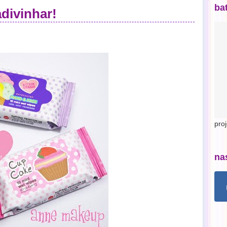
ba
divinhar!
pro
na