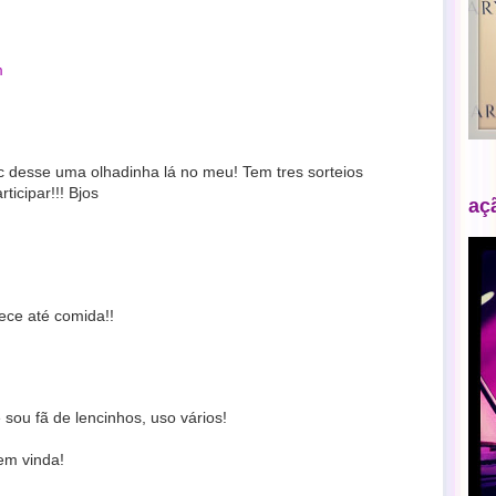
m
vc desse uma olhadinha lá no meu! Tem tres sorteios
ticipar!!! Bjos
aç
ece até comida!!
 sou fã de lencinhos, uso vários!
em vinda!