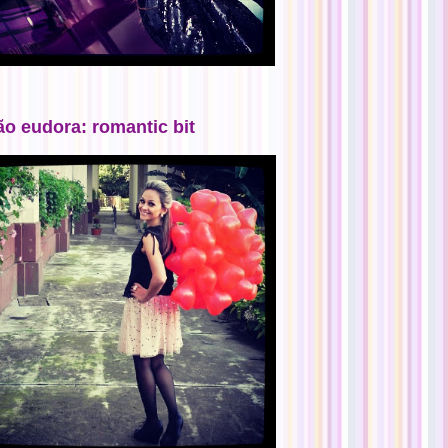
ão eudora: romantic bit