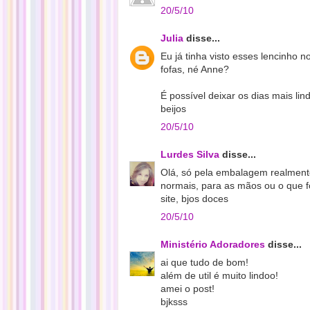
20/5/10
Julia
disse...
Eu já tinha visto esses lencinho 
fofas, né Anne?
É possível deixar os dias mais li
beijos
20/5/10
Lurdes Silva
disse...
Olá, só pela embalagem realmente
normais, para as mãos ou o que fo
site, bjos doces
20/5/10
Ministério Adoradores
disse...
ai que tudo de bom!
além de util é muito lindoo!
amei o post!
bjksss