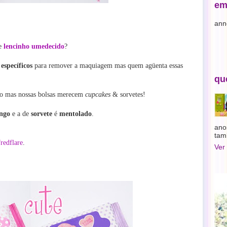
em
ann
de
lencinho umedecido
?
s
específicos
para remover a maquiagem mas quem agüenta essas
qu
sto mas nossas bolsas merecem
cupcakes
& sorvetes!
ngo
e a de
sorvete
é
mentolado
.
ano
tam
fredflare
.
Ver