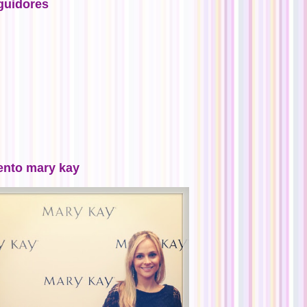
guidores
ento mary kay