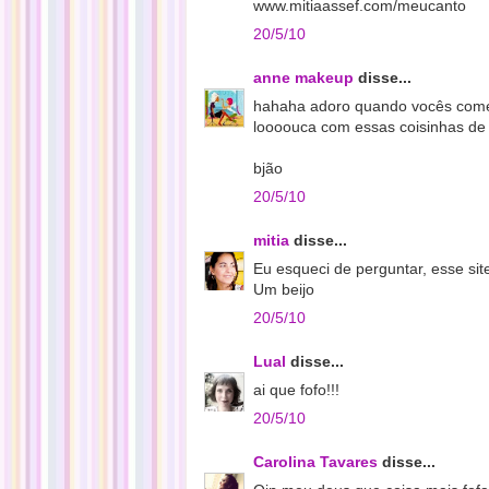
www.mitiaassef.com/meucanto
20/5/10
anne makeup
disse...
hahaha adoro quando vocês comen
loooouca com essas coisinhas de
bjão
20/5/10
mitia
disse...
Eu esqueci de perguntar, esse sit
Um beijo
20/5/10
Lual
disse...
ai que fofo!!!
20/5/10
Carolina Tavares
disse...