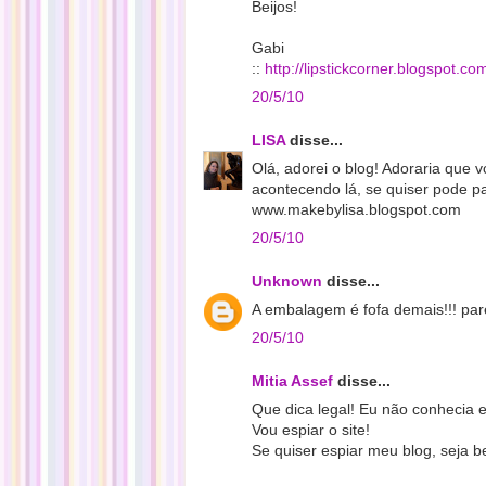
Beijos!
Gabi
::
http://lipstickcorner.blogspot.co
20/5/10
LISA
disse...
Olá, adorei o blog! Adoraria que 
acontecendo lá, se quiser pode par
www.makebylisa.blogspot.com
20/5/10
Unknown
disse...
A embalagem é fofa demais!!! par
20/5/10
Mitia Assef
disse...
Que dica legal! Eu não conhecia e
Vou espiar o site!
Se quiser espiar meu blog, seja b