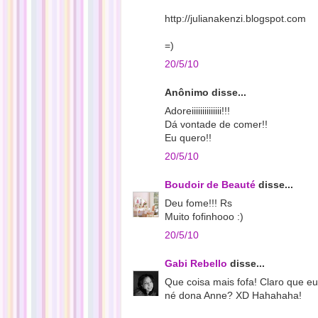
http://julianakenzi.blogspot.com
=)
20/5/10
Anônimo disse...
Adoreiiiiiiiiiiiiii!!!
Dá vontade de comer!!
Eu quero!!
20/5/10
Boudoir de Beauté
disse...
Deu fome!!! Rs
Muito fofinhooo :)
20/5/10
Gabi Rebello
disse...
Que coisa mais fofa! Claro que eu 
né dona Anne? XD Hahahaha!