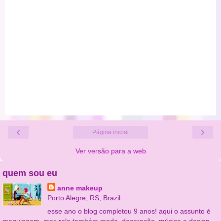
‹
›
Página inicial
Ver versão para a web
quem sou eu
anne makeup
Porto Alegre, RS, Brazil
esse ano o blog completou 9 anos! aqui o assunto é
maquiagem, mas rola também moda, decoração, música e design.