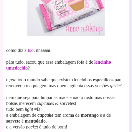
como diz a
loo
, nhaaaai!
pára tudo, sacou que essa embalagem fofa é de
lencinho
umedecido
?
e
pah
todo mundo sabe que existem lencinhos
específicos
para
remover a maquiagem mas quem agüenta essas versões
girlie
?
nem que seja para limpar as mãos e não o rosto mas nossas
bolsas merecem
cupcakes
& sorvetes!
tudo bem
light
=D
a embalagem de
cupcake
tem aroma de
morango
e a de
sorvete
é
mentolado
.
e a versão
pocket
é tudo de bom!