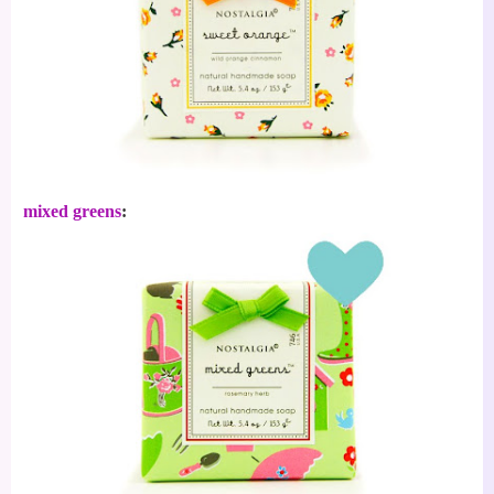
mixed greens
: