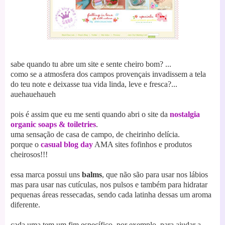
sabe quando tu abre um site e sente cheiro bom?
...
como se a atmosfera dos campos provençais invadissem a tela
do teu note e deixasse tua vida linda, leve e fresca?...
auehauehaueh
pois é assim que eu me senti quando abri o site da
nostalgia
organic soaps & toiletries
.
uma sensação de casa de campo, de cheirinho delícia.
porque o
casual blog day
AMA sites fofinhos e produtos
cheirosos!!!
essa marca possui uns
balms
, que não são para usar nos lábios
mas para usar nas cutículas, nos pulsos e também para hidratar
pequenas áreas ressecadas, sendo cada latinha dessas um aroma
diferente.
cada uma tem um fim específico, por exemplo, para ajudar a