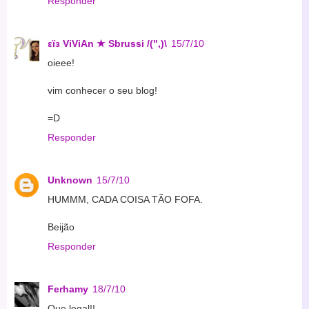
Responder
εїз ViViAn ★ Sbrussi /(",)\
15/7/10
oieee!
vim conhecer o seu blog!
=D
Responder
Unknown
15/7/10
HUMMM, CADA COISA TÃO FOFA.
Beijão
Responder
Ferhamy
18/7/10
Que legal!!