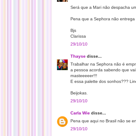
Será que a Mari não despacha um
Pena que a Sephora não entrega 
Bjs
Clarissa
29/10/10
Thayse
disse...
Trabalhar na Sephora não é emp
a pessoa acorda sabendo que vai
masteeeeer!!!
E essa palette dos sonhos??? Linda
Beijokas.
29/10/10
Carla Wie
disse...
Pena que aqui no Brasil não se en
29/10/10