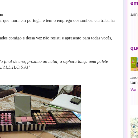
em
ann
po.
ra, que mora em portugal e tem o emprego dos sonhos: ela trabalha
ades comigo e dessa vez não resisti e apresento para todas vocês,
qu
do final de ano, próximo ao natal, a sephora lança uma palete
A.V.I.L.H.O.S.A!!
ano
tam
Ver