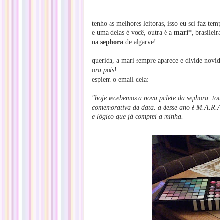
tenho as melhores leitoras, isso eu sei faz tem
e uma delas é você, outra é a
mari*
, brasilei
na
sephora
de algarve!
querida, a mari sempre aparece e divide novid
ora pois
!
espiem o email dela:
"hoje recebemos a nova palete da sephora.
to
comemorativa da data.
a desse ano é M.A.R.
e lógico que já comprei a minha.