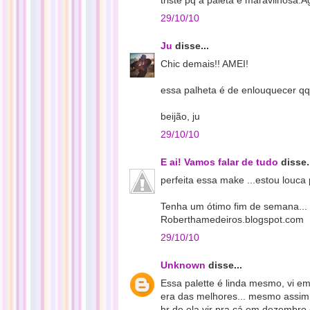
triste pq a paleta e maravilhosa.A
29/10/10
Ju
disse...
Chic demais!! AMEI!
essa palheta é de enlouquecer q
beijão, ju
29/10/10
E ai! Vamos falar de tudo
disse.
perfeita essa make ...estou louca 
Tenha um ótimo fim de semana...
Roberthamedeiros.blogspot.com
29/10/10
Unknown
disse...
Essa palette é linda mesmo, vi em
era das melhores... mesmo assim
hr de ela vir pra cá em dezembro e