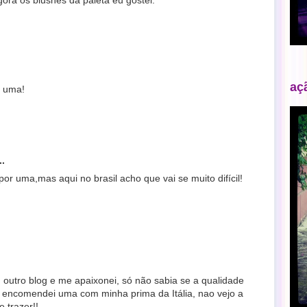
gora os blushes da paleta eu gostei.
aç
q uma!
..
por uma,mas aqui no brasil acho que vai se muito difícil!
 outro blog e me apaixonei, só não sabia se a qualidade
 encomendei uma com minha prima da Itália, nao vejo a
 trazer!!