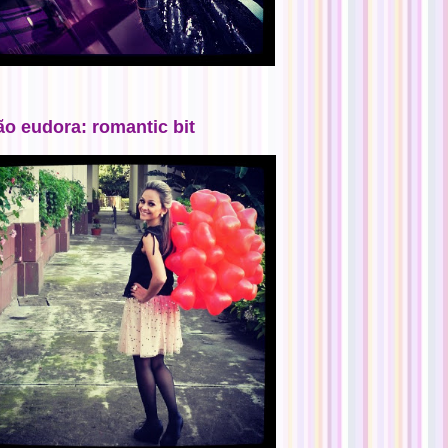
ão eudora: romantic bit