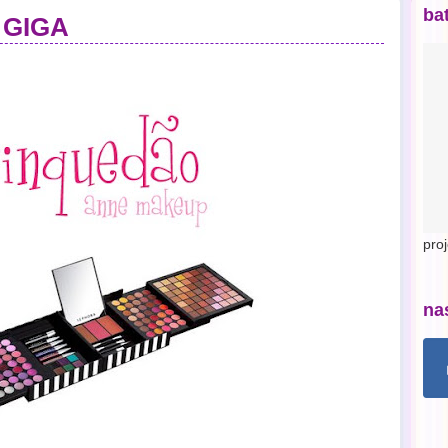
ba
e GIGA
pro
na