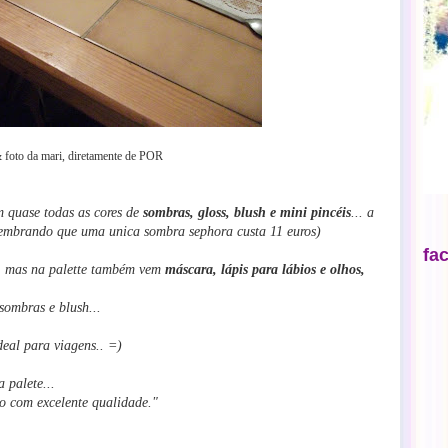
& foto da mari, diretamente de POR
 quase todas as cores de
sombras, gloss, blush e mini pincéis
...
a
(lembrando que uma unica sombra sephora custa 11 euros)
fa
os, mas na palette também vem
máscara, lápis para lábios e olhos,
sombras e blush...
deal para viagens.. =)
 palete...
o com excelente qualidade."