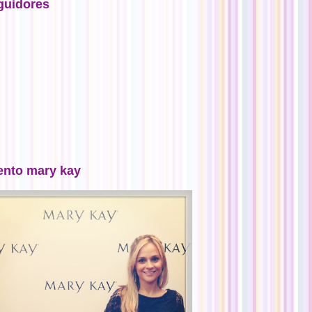
guidores
ento mary kay