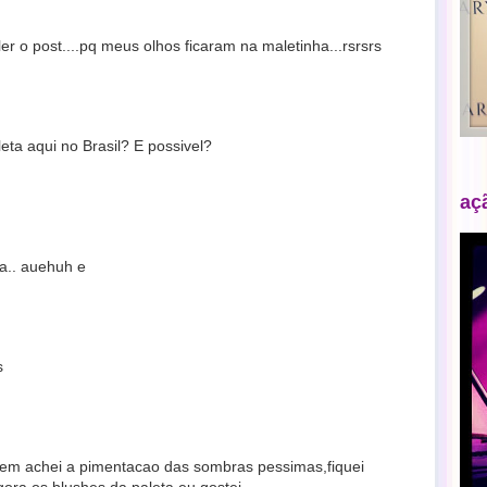
er o post....pq meus olhos ficaram na maletinha...rsrsrs
ta aqui no Brasil? E possivel?
aç
ta.. auehuh e
s
em achei a pimentacao das sombras pessimas,fiquei