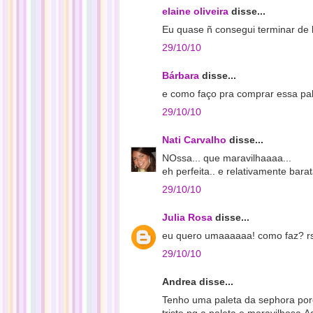
elaine oliveira
disse...
Eu quase ñ consegui terminar de l
29/10/10
Bárbara
disse...
e como faço pra comprar essa pale
29/10/10
Nati Carvalho
disse...
NOssa... que maravilhaaaa...
eh perfeita.. e relativamente bara
29/10/10
Julia Rosa
disse...
eu quero umaaaaaa! como faz? r
29/10/10
Andrea disse...
Tenho uma paleta da sephora por