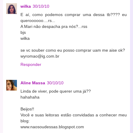
wilka
30/10/10
E aí, como podemos comprar uma dessa tb???? eu
queroooooo....rs...
A Mari não despacha pra nós?...rss
bjs
wilka
se vc souber como eu posso comprar uam me aise ok?
wyromao@ig.com.br
Responder
Aline Massa
30/10/10
Linda de viver, pode querer uma já??
hahahaha
Beijos!!
Você e suas leitoras estão convidadas a conhecer meu
blog:
www.naosoudessas.blogspot.com