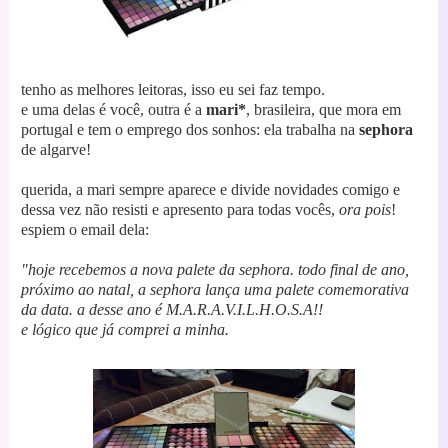
tenho as melhores leitoras, isso eu sei faz tempo.
e uma delas é você, outra é a
mari*
, brasileira, que mora em
portugal e tem o emprego dos sonhos: ela trabalha na
sephora
de algarve!
querida, a mari sempre aparece e divide novidades comigo e
dessa vez não resisti e apresento para todas vocês,
ora pois
!
espiem o email dela:
"hoje recebemos a nova palete da sephora.
todo final de ano,
próximo ao natal, a sephora lança uma palete comemorativa
da data.
a desse ano é M.A.R.A.V.I.L.H.O.S.A!!
e lógico que já comprei a minha.