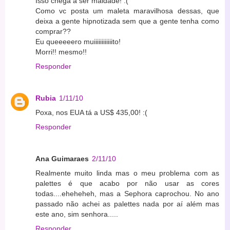
Isso chega a ser maldade! :(
Como vc posta um maleta maravilhosa dessas, que
deixa a gente hipnotizada sem que a gente tenha como
comprar??
Eu queeeeero muiiiiiiiiiiiito!
Morri!! mesmo!!
Responder
Rubia
1/11/10
Poxa, nos EUA tá a US$ 435,00! :(
Responder
Ana Guimaraes
2/11/10
Realmente muito linda mas o meu problema com as
palettes é que acabo por não usar as cores
todas....eheheheh, mas a Sephora caprochou. No ano
passado não achei as palettes nada por aí além mas
este ano, sim senhora.....
Responder