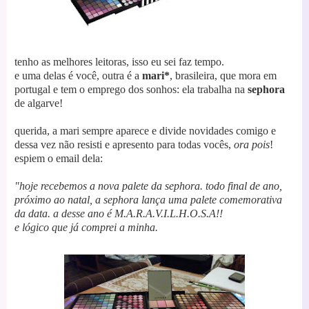
tenho as melhores leitoras, isso eu sei faz tempo.
e uma delas é você, outra é a
mari*
, brasileira, que mora em
portugal e tem o emprego dos sonhos: ela trabalha na
sephora
de algarve!
querida, a mari sempre aparece e divide novidades comigo e
dessa vez não resisti e apresento para todas vocês,
ora pois
!
espiem o email dela:
"hoje recebemos a nova palete da sephora.
todo final de ano,
próximo ao natal, a sephora lança uma palete comemorativa
da data.
a desse ano é M.A.R.A.V.I.L.H.O.S.A!!
e lógico que já comprei a minha.