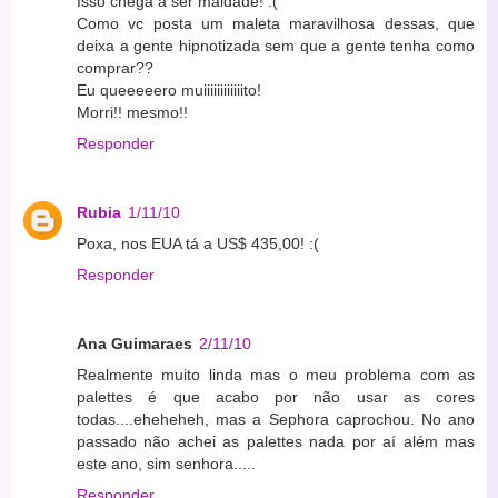
Isso chega a ser maldade! :(
Como vc posta um maleta maravilhosa dessas, que
deixa a gente hipnotizada sem que a gente tenha como
comprar??
Eu queeeeero muiiiiiiiiiiiito!
Morri!! mesmo!!
Responder
Rubia
1/11/10
Poxa, nos EUA tá a US$ 435,00! :(
Responder
Ana Guimaraes
2/11/10
Realmente muito linda mas o meu problema com as
palettes é que acabo por não usar as cores
todas....eheheheh, mas a Sephora caprochou. No ano
passado não achei as palettes nada por aí além mas
este ano, sim senhora.....
Responder