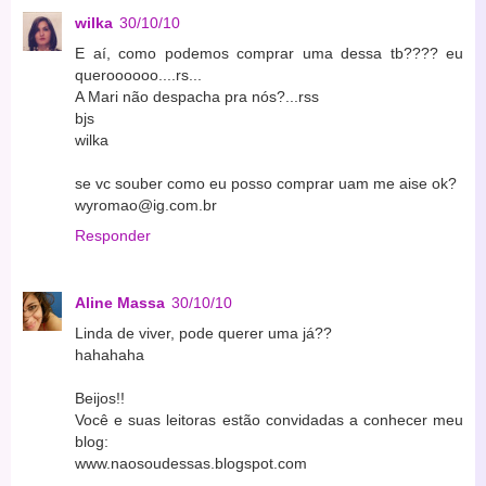
wilka
30/10/10
E aí, como podemos comprar uma dessa tb???? eu
queroooooo....rs...
A Mari não despacha pra nós?...rss
bjs
wilka
se vc souber como eu posso comprar uam me aise ok?
wyromao@ig.com.br
Responder
Aline Massa
30/10/10
Linda de viver, pode querer uma já??
hahahaha
Beijos!!
Você e suas leitoras estão convidadas a conhecer meu
blog:
www.naosoudessas.blogspot.com