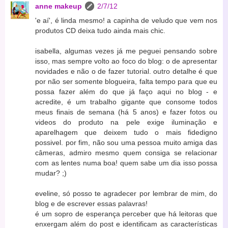
anne makeup
2/7/12
'e aí', é linda mesmo! a capinha de veludo que vem nos
produtos CD deixa tudo ainda mais chic.
isabella, algumas vezes já me peguei pensando sobre
isso, mas sempre volto ao foco do blog: o de apresentar
novidades e não o de fazer tutorial. outro detalhe é que
por não ser somente blogueira, falta tempo para que eu
possa fazer além do que já faço aqui no blog - e
acredite, é um trabalho gigante que consome todos
meus finais de semana (há 5 anos) e fazer fotos ou
videos do produto na pele exige iluminação e
aparelhagem que deixem tudo o mais fidedigno
possivel. por fim, não sou uma pessoa muito amiga das
câmeras, admiro mesmo quem consiga se relacionar
com as lentes numa boa! quem sabe um dia isso possa
mudar? ;)
eveline, só posso te agradecer por lembrar de mim, do
blog e de escrever essas palavras!
é um sopro de esperança perceber que há leitoras que
enxergam além do post e identificam as características