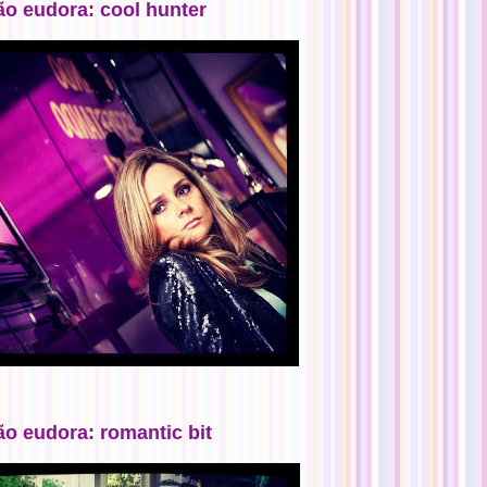
ão eudora: cool hunter
ão eudora: romantic bit