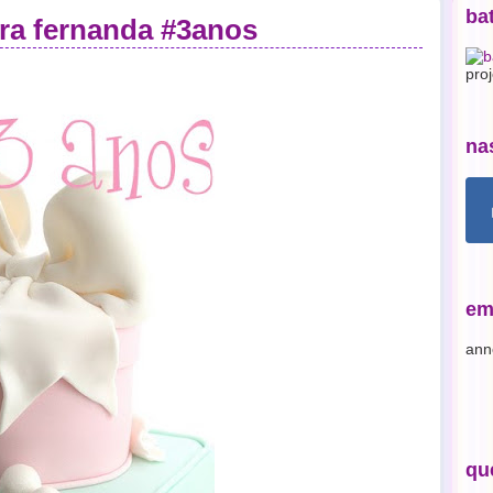
ba
ora fernanda #3anos
pro
na
em
ann
qu