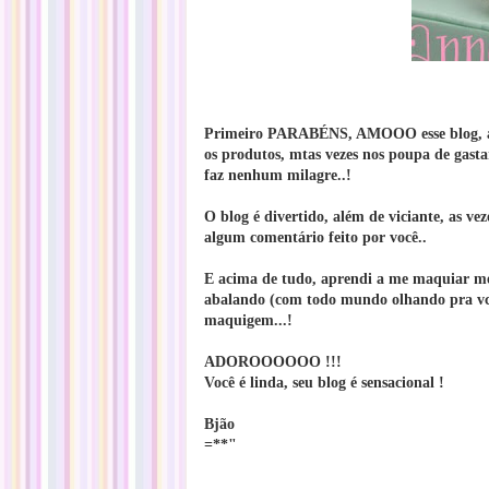
Primeiro PARABÉNS, AMOOO esse blog, ado
os produtos, mtas vezes nos poupa de gas
faz nenhum milagre..!
O blog é divertido, além de viciante, as ve
algum comentário feito por você..
E acima de tudo, aprendi a me maquiar me
abalando (com todo mundo olhando pra vc
maquigem...!
ADOROOOOOO !!!
Você é linda, seu blog é sensacional !
Bjão
=**"