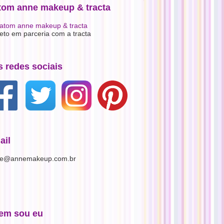
tom anne makeup & tracta
jeto em parceria com a tracta
s redes sociais
ail
e@annemakeup.com.br
em sou eu