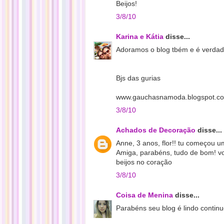
Beijos!
3/8/10
Karina e Kátia
disse...
Adoramos o blog tbém e é verda
Bjs das gurias
www.gauchasnamoda.blogspot.c
3/8/10
Achados de Decoração
disse...
Anne, 3 anos, flor!! tu começou 
Amiga, parabéns, tudo de bom! vo
beijos no coração
3/8/10
Coisa de Menina
disse...
Parabéns seu blog é lindo continu