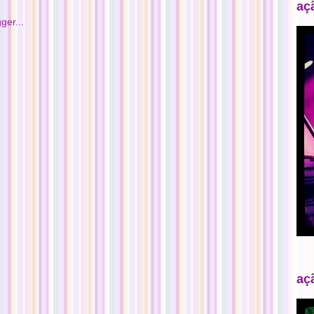
aç
aç