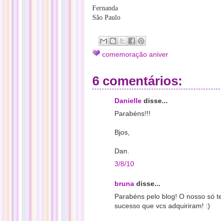
Fernanda
São Paulo
comemoração aniver
6 comentários:
Danielle
disse...
Parabéns!!!
Bjos,
Dan.
3/8/10
bruna
disse...
Parabéns pelo blog! O nosso só t
sucesso que vcs adquiriram! :)