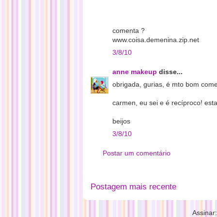
comenta ?
www.coisa.demenina.zip.net
3/8/10
anne makeup
disse...
obrigada, gurias, é mto bom come
carmen, eu sei e é recíproco! es
beijos
3/8/10
Postar um comentário
Postagem mais recente
Assinar