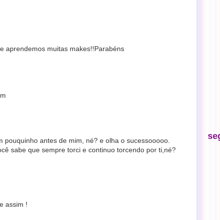
de aprendemos muitas makes!!Parabéns
om
se
um pouquinho antes de mim, né? e olha o sucessooooo.
cê sabe que sempre torci e continuo torcendo por ti,né?
e assim !