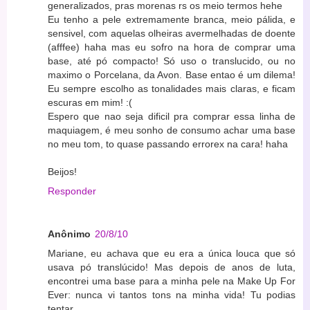
generalizados, pras morenas rs os meio termos hehe
Eu tenho a pele extremamente branca, meio pálida, e
sensivel, com aquelas olheiras avermelhadas de doente
(afffee) haha mas eu sofro na hora de comprar uma
base, até pó compacto! Só uso o translucido, ou no
maximo o Porcelana, da Avon. Base entao é um dilema!
Eu sempre escolho as tonalidades mais claras, e ficam
escuras em mim! :(
Espero que nao seja dificil pra comprar essa linha de
maquiagem, é meu sonho de consumo achar uma base
no meu tom, to quase passando errorex na cara! haha
Beijos!
Responder
Anônimo
20/8/10
Mariane, eu achava que eu era a única louca que só
usava pó translúcido! Mas depois de anos de luta,
encontrei uma base para a minha pele na Make Up For
Ever: nunca vi tantos tons na minha vida! Tu podias
tentar.