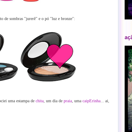
teto de sombras
"jurerê" e o pó "luz e bronze":
aç
sociei uma estampa de
chita
, um dia de
praia
, uma
caipErinha
... ai,