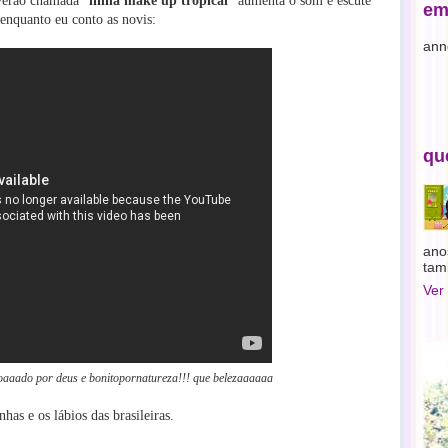
verão chamada "
linha make up tropical
" aumenta o som e escute
em
enquanto eu conto as novis:
ann
qu
ano
tam
Ver
oaaado por deus e bonitopornatureza!!!
que belezaaaaaa
has e os lábios das brasileiras.