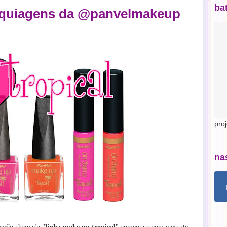
ba
aquiagens da @panvelmakeup
pro
na