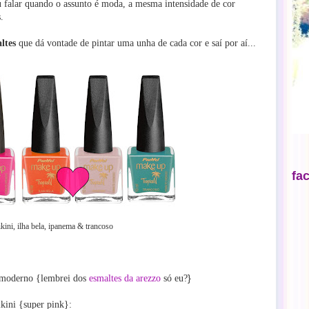
 falar quando o assunto é moda, a mesma intensidade de cor
.
ltes
que dá vontade de pintar uma unha de cada cor e saí por aí...
fa
ikini
, ilha bela,
ipanema
&
trancoso
}
s moderno {lembrei dos
esmaltes da arezzo
só eu?
ikini {super pink}: