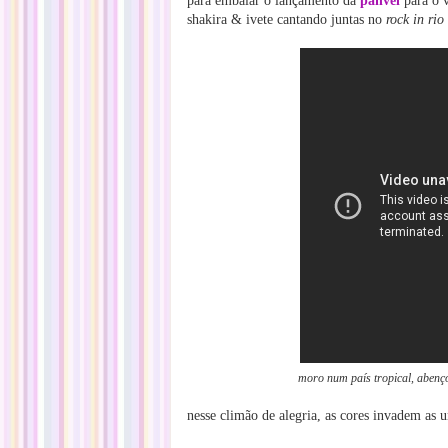
para embalar o lançamento da
panvel
para o 
shakira & ivete cantando juntas no
rock in rio
moro num país tropical, abenç
nesse climão de alegria, as cores invadem as un