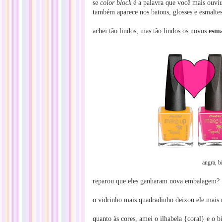
se
color block
é a palavra que você mais ouviu
também aparece nos batons, glosses e esmaltes
achei tão lindos, mas tão lindos os novos
esma
angra
,
b
reparou que eles ganharam nova embalagem?
o vidrinho mais quadradinho deixou ele mai
quanto às cores, amei o ilhabela {coral} e o b