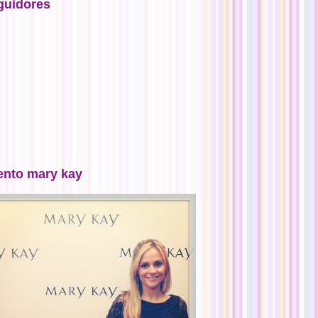
guidores
ento mary kay