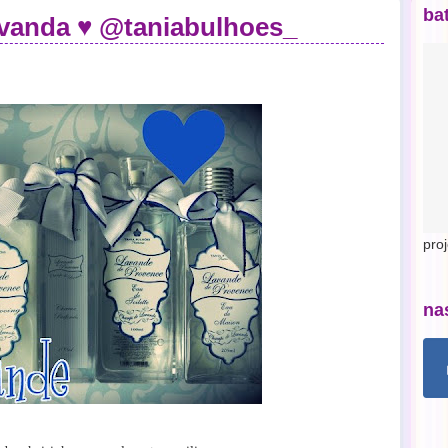
ba
vanda ♥ @taniabulhoes_
pro
na