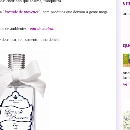
nda:
cheirinho que acalma, tranquiliza...
em
a "
lavande de provence
", com produtos que deixam a gente mega
ann
dor de ambientes -
eau de maison
.
e descanso, relaxamento: uma delícia!
qu
ano
tam
Ver