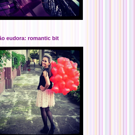
ão eudora: romantic bit