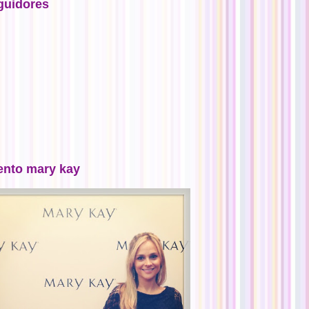
guidores
ento mary kay