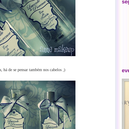
se
ev
s, há de se pensar também nos cabelos ;)