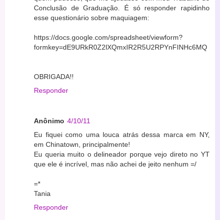
Conclusão de Graduação. É só responder rapidinho
esse questionário sobre maquiagem:
https://docs.google.com/spreadsheet/viewform?
formkey=dE9URkR0Z2lXQmxIR2R5U2RPYnFINHc6MQ
OBRIGADA!!
Responder
Anônimo
4/10/11
Eu fiquei como uma louca atrás dessa marca em NY,
em Chinatown, principalmente!
Eu queria muito o delineador porque vejo direto no YT
que ele é incrível, mas não achei de jeito nenhum =/
=*
Tania
Responder