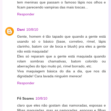
tem meninas que passam o famoso lápis nos olhos e
ficam parecendo vampiras das mais toscas...
Responder
Dani
10/8/10
Gente, homem é tão tapado que quando a gente está
usando só o básico (base, corretivo, rímel, lápis
clarinho, batom cor de boca e blush) pra eles a gente
não está maquiada!
Eles só reparam que a gente está maquiada quando
rolam sombras chamativas, batom colorido ou
aberrações do tipo muito pó, rímel borrado, etc.
Viva maquiagem básica do dia a dia, que nos dá
dignidade! Cara lavada ninguém merece!
Responder
Fê Soares
10/8/10
claro que eles não gostam das namoradas, esposas e
filhas maquiadas, mas as namoradas, esposas e filhas