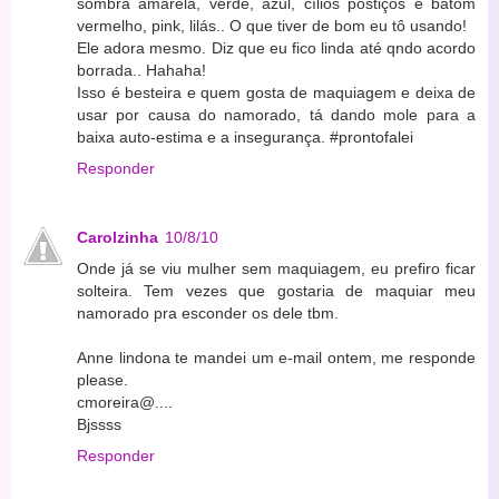
sombra amarela, verde, azul, cílios postiços e batom
vermelho, pink, lilás.. O que tiver de bom eu tô usando!
Ele adora mesmo. Diz que eu fico linda até qndo acordo
borrada.. Hahaha!
Isso é besteira e quem gosta de maquiagem e deixa de
usar por causa do namorado, tá dando mole para a
baixa auto-estima e a insegurança. #prontofalei
Responder
Carolzinha
10/8/10
Onde já se viu mulher sem maquiagem, eu prefiro ficar
solteira. Tem vezes que gostaria de maquiar meu
namorado pra esconder os dele tbm.
Anne lindona te mandei um e-mail ontem, me responde
please.
cmoreira@....
Bjssss
Responder