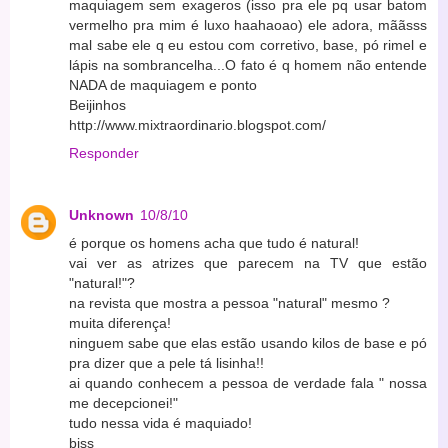
maquiagem sem exageros (isso pra ele pq usar batom
vermelho pra mim é luxo haahaoao) ele adora, mããsss
mal sabe ele q eu estou com corretivo, base, pó rimel e
lápis na sombrancelha...O fato é q homem não entende
NADA de maquiagem e ponto
Beijinhos
http://www.mixtraordinario.blogspot.com/
Responder
Unknown
10/8/10
é porque os homens acha que tudo é natural!
vai ver as atrizes que parecem na TV que estão
"natural!"?
na revista que mostra a pessoa "natural" mesmo ?
muita diferença!
ninguem sabe que elas estão usando kilos de base e pó
pra dizer que a pele tá lisinha!!
ai quando conhecem a pessoa de verdade fala " nossa
me decepcionei!"
tudo nessa vida é maquiado!
bjss