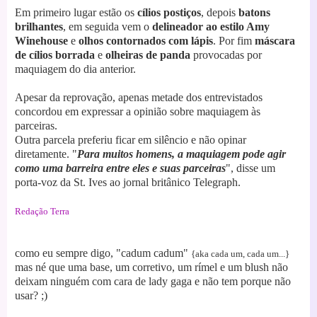
Em primeiro lugar estão os
cílios postiços
, depois
batons
brilhantes
, em seguida vem o
delineador ao estilo Amy
Winehouse
e
olhos
contornados com lápis
. Por fim
máscara
de cílios borrada
e
olheiras de panda
provocadas por
maquiagem do dia anterior.
Apesar da reprovação, apenas metade dos entrevistados
concordou em expressar a opinião sobre maquiagem às
parceiras.
Outra parcela preferiu ficar em silêncio e não opinar
diretamente. "
Para muitos homens, a maquiagem pode agir
como uma barreira entre eles e suas
parceiras
", disse um
porta-voz da St. Ives ao jornal britânico Telegraph.
Redação Terra
como eu sempre digo, "cadum cadum"
{aka cada um, cada um...}
mas né que uma base, um corretivo, um rímel e um blush não
deixam ninguém com cara de lady gaga e não tem porque não
usar? ;)