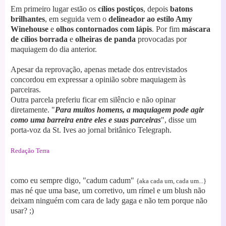
Em primeiro lugar estão os
cílios postiços
, depois
batons
brilhantes
, em seguida vem o
delineador ao estilo Amy
Winehouse
e
olhos
contornados com lápis
. Por fim
máscara
de cílios borrada
e
olheiras de panda
provocadas por
maquiagem do dia anterior.
Apesar da reprovação, apenas metade dos entrevistados
concordou em expressar a opinião sobre maquiagem às
parceiras.
Outra parcela preferiu ficar em silêncio e não opinar
diretamente. "
Para muitos homens, a maquiagem pode agir
como uma barreira entre eles e suas
parceiras
", disse um
porta-voz da St. Ives ao jornal britânico Telegraph.
Redação Terra
como eu sempre digo, "cadum cadum"
{aka cada um, cada um...}
mas né que uma base, um corretivo, um rímel e um blush não
deixam ninguém com cara de lady gaga e não tem porque não
usar? ;)