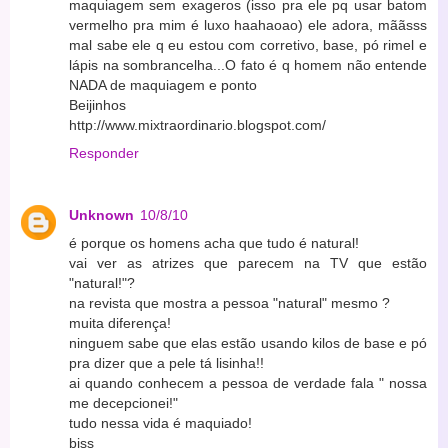
maquiagem sem exageros (isso pra ele pq usar batom
vermelho pra mim é luxo haahaoao) ele adora, mããsss
mal sabe ele q eu estou com corretivo, base, pó rimel e
lápis na sombrancelha...O fato é q homem não entende
NADA de maquiagem e ponto
Beijinhos
http://www.mixtraordinario.blogspot.com/
Responder
Unknown
10/8/10
é porque os homens acha que tudo é natural!
vai ver as atrizes que parecem na TV que estão
"natural!"?
na revista que mostra a pessoa "natural" mesmo ?
muita diferença!
ninguem sabe que elas estão usando kilos de base e pó
pra dizer que a pele tá lisinha!!
ai quando conhecem a pessoa de verdade fala " nossa
me decepcionei!"
tudo nessa vida é maquiado!
bjss