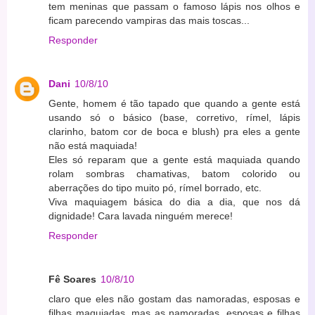
tem meninas que passam o famoso lápis nos olhos e
ficam parecendo vampiras das mais toscas...
Responder
Dani
10/8/10
Gente, homem é tão tapado que quando a gente está
usando só o básico (base, corretivo, rímel, lápis
clarinho, batom cor de boca e blush) pra eles a gente
não está maquiada!
Eles só reparam que a gente está maquiada quando
rolam sombras chamativas, batom colorido ou
aberrações do tipo muito pó, rímel borrado, etc.
Viva maquiagem básica do dia a dia, que nos dá
dignidade! Cara lavada ninguém merece!
Responder
Fê Soares
10/8/10
claro que eles não gostam das namoradas, esposas e
filhas maquiadas, mas as namoradas, esposas e filhas