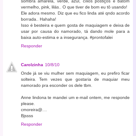
sombra amarela, verde, azul, cílios postiços e batom
vermelho, pink, lilás.. O que tiver de bom eu tô usando!
Ele adora mesmo. Diz que eu fico linda até qndo acordo
borrada.. Hahaha!
Isso é besteira e quem gosta de maquiagem e deixa de
usar por causa do namorado, tá dando mole para a
baixa auto-estima e a insegurança. #prontofalei
Responder
Carolzinha
10/8/10
Onde já se viu mulher sem maquiagem, eu prefiro ficar
solteira. Tem vezes que gostaria de maquiar meu
namorado pra esconder os dele tbm.
Anne lindona te mandei um e-mail ontem, me responde
please.
cmoreira@....
Bjssss
Responder