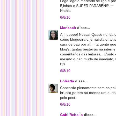
Logo logo o mercado se liga e pas
Bjinhos e SUPER PARABÉNS! :*
Natália
6/8/10
Marizoch
disse...
Anneeeee! Nossa! Quase nunca c
como blogueira e jornalista ente
cara de pau por aí, mta gente qu
blog's, tantas besteiras na inter
comentários das leitoras... Cont
mesmo q não mude de imediato, vc
Bjs
6/8/10
LoReNa
disse...
Concordo plenamente com as pal
brusca,porém ao menos um questi
pelo post.
6/8/10
Gabi Rebello
disse...