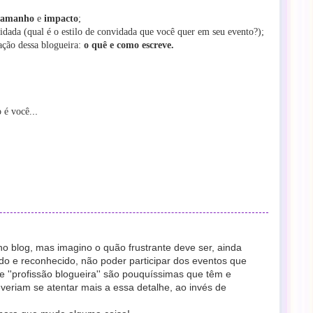
tamanho
e
impacto
;
idada (qual é o estilo de convidada que você quer em seu evento?);
ção dessa blogueira:
o quê e como escreve.
..
 é você.
nho blog, mas imagino o quão frustrante deve ser, ainda
do e reconhecido, não poder participar dos eventos que
 ''profissão blogueira'' são pouquíssimas que têm e
riam se atentar mais a essa detalhe, ao invés de