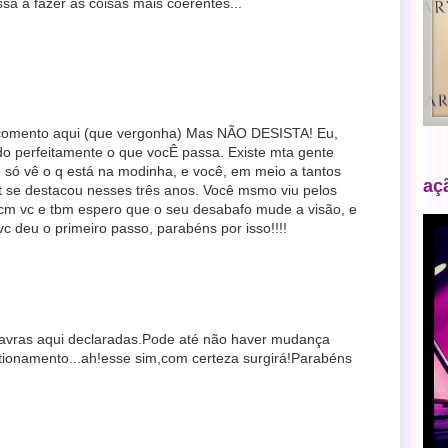
sa a fazer as coisas mais coerentes...
omento aqui (que vergonha) Mas NÃO DESISTA! Eu,
ndo perfeitamente o que vocÊ passa. Existe mta gente
e só vê o q está na modinha, e você, em meio a tantos
aç
net se destacou nesses três anos. Você msmo viu pelos
o cm vc e tbm espero que o seu desabafo mude a visão, e
 deu o primeiro passo, parabéns por isso!!!!
avras aqui declaradas.Pode até não haver mudança
onamento...ah!esse sim,com certeza surgirá!Parabéns