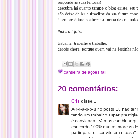
responde as suas leitoras);
descubra há quanto
tempo
o blog existe, seu
não deixe de ler a
timeline
da sua futura conv
é sempre ótimo conhecer a forma de comunica
that's all folks!
trabalhe, trabalhe e trabalhe.
depois chore, porque quem vai na festinha não
canseira de ações fail
20 comentários:
Cris
disse...
A-r-r-a-s-o-u no post!! Eu não te
tendo um trabalho super prestigia
é convidada...Vamos combinar que
concordo 100% que as marcas deve
partir para o ''convite em massa''.