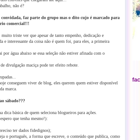
abalho, não é?
 é convidada, faz parte do grupo mas o dito cujo é
marcado para
io comercial!!!
, muito triste ver que apesar de tanto empenho, dedicação e
 e interessante da coisa não é quem foi, para eles, a primeira
i por água abaixo se essa seleção não estiver afinada com o
de divulgação maciça pode ter efeito rebote.
upadas...
fa
hoje conseguem viver de blog, eles querem quem estiver disponível
 da marca.
 ao sábado???
ma dica básica de quem seleciona blogueiros para ações.
u espero que tenha mesmo!):
preciso ter dados fidedignos);
veja o português, a forma que escreve, o conteúdo que publica, como