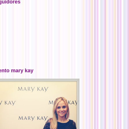
guidores
ento mary kay