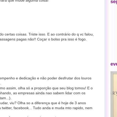
omara que mude alguma coisa!
se
o certas coisas. Triste isso. E ao contrário do q vc falou,
assagens pagas não!! Coçar o bolso pra isso é fogo.
ev
 empenho e dedicação e não poder desfrutar dos louros
.
esmo assim, olha só a proporção que seu blog tomou! E o
inhando, as empresas ainda nao sabem lidar com os
am...).
udar, viu? Olha so a diferença que é hoje de 3 anos
ha twitter, facebook... Tudo anda e muda mto rapido, nem