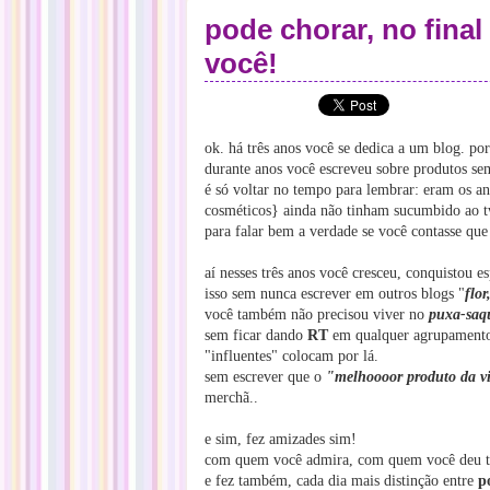
pode chorar, no final
você!
ok. há três anos você se dedica a um blog. por
durante anos você escreveu sobre produtos se
é só voltar no tempo para lembrar: eram os 
cosméticos} ainda não tinham sucumbido ao tw
para falar bem a verdade se você contasse que
aí nesses três anos você cresceu, conquistou e
isso sem nunca escrever em outros blogs "
flo
você também não precisou viver no
puxa-saq
sem ficar dando
RT
em qualquer agrupamento 
"influentes" colocam por lá.
sem escrever que o
"melhoooor produto da v
merchã..
e sim, fez amizades sim!
com quem você admira, com quem você deu te
e fez também, cada dia mais distinção entre
p