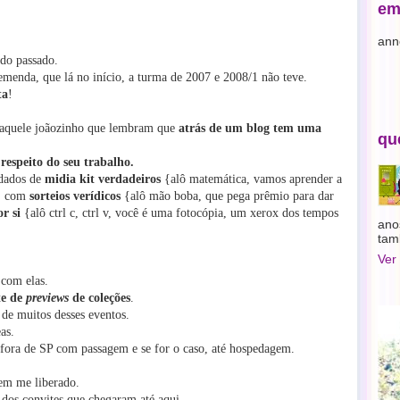
em
ann
 do passado.
emenda, que lá no início, a turma de 2007 e 2008/1 não teve.
ta
!
e aquele joãozinho que lembram que
atrás de um blog tem uma
qu
respeito do seu trabalho.
 dados de
midia kit verdadeiros
{alô matemática, vamos aprender a
}, com
sorteios verídicos
{alô mão boba, que pega prêmio para dar
or si
{alô ctrl c, ctrl v, você é uma fotocópia, um xerox dos tempos
ano
tam
Ver
com elas.
te de
previews
de coleções
.
 de muitos desses eventos.
as.
fora de SP com passagem e se for o caso, até hospedagem.
rem me liberado.
dos convites que chegaram até aqui...