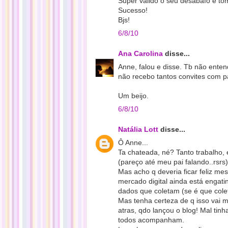
Super válido o seu desabafo e t
Sucesso!
Bjs!
6/8/10
Ana Carolina
disse...
Anne, falou e disse. Tb não entend
não recebo tantos convites com p
Um beijo.
6/8/10
Natália Lott
disse...
Ô Anne...
Ta chateada, né? Tanto trabalho,
(pareço até meu pai falando..rsrs)
Mas acho q deveria ficar feliz m
mercado digital ainda está engat
dados que coletam (se é que colet
Mas tenha certeza de q isso vai m
atras, qdo lançou o blog! Mal tin
todos acompanham.