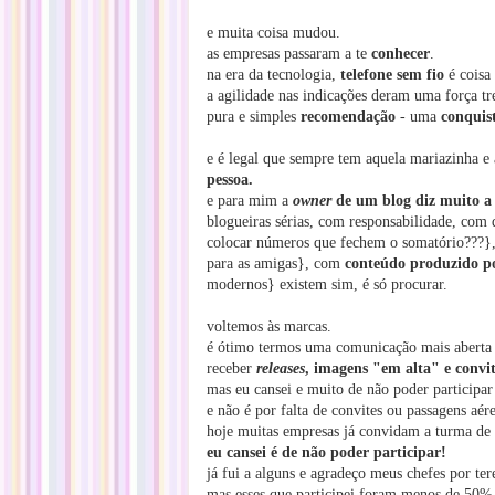
e muita coisa mudou.
as empresas passaram a te
conhecer
.
na era da tecnologia,
telefone sem fio
é coisa
a agilidade nas indicações deram uma força tr
pura e simples
recomendação
- uma
conquis
e é legal que sempre tem aquela mariazinha 
pessoa.
e para mim a
owner
de um blog diz muito a 
blogueiras sérias, com responsabilidade, com
colocar números que fechem o somatório???
para as amigas}, com
conteúdo produzido p
modernos} existem sim, é só procurar.
voltemos às marcas.
é ótimo termos uma comunicação mais aberta 
receber
releases
, imagens "em alta" e convi
mas eu cansei e muito de não poder participar
e não é por falta de convites ou passagens aére
hoje muitas empresas já convidam a turma de 
eu cansei é de não poder participar!
já fui a alguns e agradeço meus chefes por te
mas esses que participei foram menos de 50% 