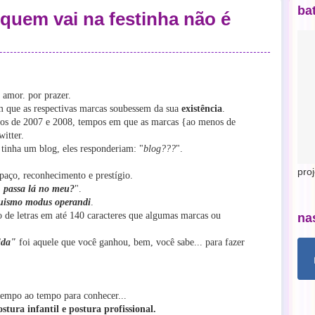
ba
 quem vai na festinha não é
 amor. por prazer.
m que as respectivas marcas soubessem da sua
existência
.
anos de 2007 e 2008, tempos em que as marcas {ao menos de
itter.
 tinha um blog, eles responderiam: "
blog???
".
pro
spaço, reconhecimento e prestígio.
r, passa lá no meu?
".
uismo modus operandi
.
de letras em até 140 caracteres que algumas marcas ou
na
ida"
foi aquele que você ganhou, bem, você sabe... para fazer
mpo ao tempo para conhecer...
ostura infantil e postura profissional.