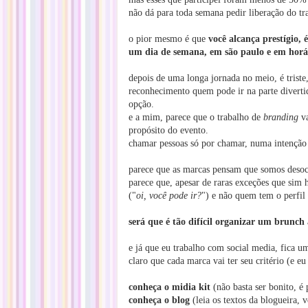
não dá para toda semana pedir liberação do tr
o pior mesmo é que
você alcança prestígio,
um dia de semana, em são paulo e em horár
depois de uma longa jornada no meio, é triste
reconhecimento quem pode ir na parte divertida
opção.
e a mim, parece que o trabalho de
branding
va
propósito do evento.
chamar pessoas só por chamar, numa intenção 
parece que as marcas pensam que somos desoc
parece que, apesar de raras exceções que sim 
("
oi, você pode ir?
") e não quem tem o perfil
será que é tão difícil organizar um brunch
e já que eu trabalho com social media, fica u
claro que cada marca vai ter seu critério (e e
conheça o midia kit
(não basta ser bonito, é 
conheça o blog
(leia os textos da blogueira, 