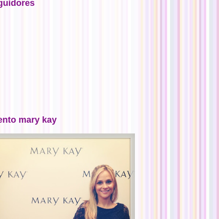
guidores
ento mary kay