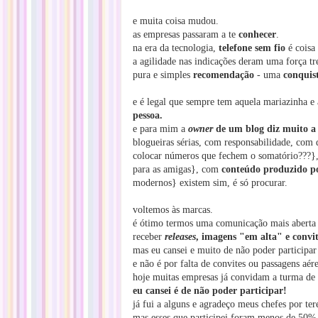
e muita coisa mudou.
as empresas passaram a te
conhecer
.
na era da tecnologia,
telefone sem fio
é coisa
a agilidade nas indicações deram uma força tr
pura e simples
recomendação
- uma
conquis
e é legal que sempre tem aquela mariazinha 
pessoa.
e para mim a
owner
de um blog diz muito a 
blogueiras sérias, com responsabilidade, com
colocar números que fechem o somatório???
para as amigas}, com
conteúdo produzido p
modernos} existem sim, é só procurar.
voltemos às marcas.
é ótimo termos uma comunicação mais aberta 
receber
releases
, imagens "em alta" e convi
mas eu cansei e muito de não poder participar
e não é por falta de convites ou passagens aére
hoje muitas empresas já convidam a turma de 
eu cansei é de não poder participar!
já fui a alguns e agradeço meus chefes por te
mas esses que participei foram menos de 50% 