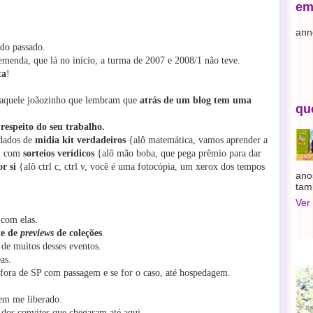
em
ann
 do passado.
emenda, que lá no início, a turma de 2007 e 2008/1 não teve.
ta
!
e aquele joãozinho que lembram que
atrás de um blog tem uma
qu
respeito do seu trabalho.
 dados de
midia kit verdadeiros
{alô matemática, vamos aprender a
}, com
sorteios verídicos
{alô mão boba, que pega prêmio para dar
or si
{alô ctrl c, ctrl v, você é uma fotocópia, um xerox dos tempos
ano
tam
Ver
com elas.
te de
previews
de coleções
.
 de muitos desses eventos.
as.
fora de SP com passagem e se for o caso, até hospedagem.
rem me liberado.
dos convites que chegaram até aqui...