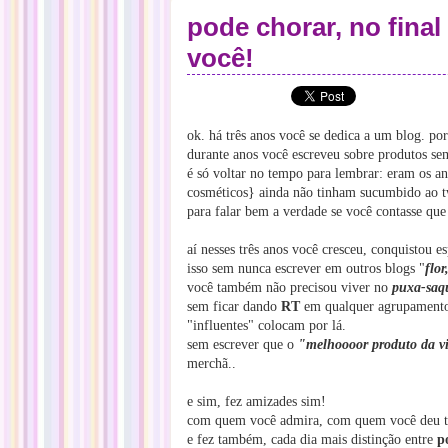
pode chorar, no final
você!
ok. há três anos você se dedica a um blog. por
durante anos você escreveu sobre produtos se
é só voltar no tempo para lembrar: eram os 
cosméticos} ainda não tinham sucumbido ao tw
para falar bem a verdade se você contasse que
aí nesses três anos você cresceu, conquistou e
isso sem nunca escrever em outros blogs "
flo
você também não precisou viver no
puxa-saq
sem ficar dando
RT
em qualquer agrupamento 
"influentes" colocam por lá.
sem escrever que o
"melhoooor produto da v
merchã..
e sim, fez amizades sim!
com quem você admira, com quem você deu te
e fez também, cada dia mais distinção entre
p