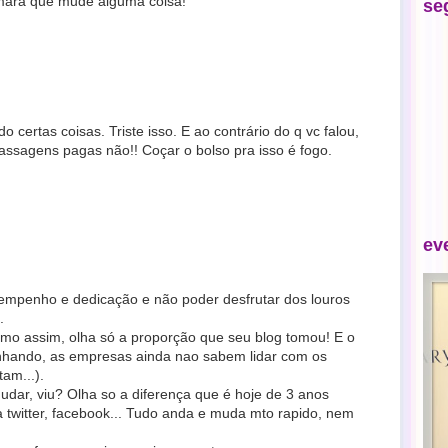
omara que mude alguma coisa!
se
o certas coisas. Triste isso. E ao contrário do q vc falou,
assagens pagas não!! Coçar o bolso pra isso é fogo.
ev
 empenho e dedicação e não poder desfrutar dos louros
.
esmo assim, olha só a proporção que seu blog tomou! E o
inhando, as empresas ainda nao sabem lidar com os
am...).
udar, viu? Olha so a diferença que é hoje de 3 anos
ha twitter, facebook... Tudo anda e muda mto rapido, nem