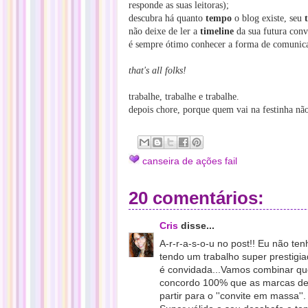
responde as suas leitoras);
descubra há quanto
tempo
o blog existe, seu
não deixe de ler a
timeline
da sua futura conv
é sempre ótimo conhecer a forma de comunica
that's all folks!
trabalhe, trabalhe e trabalhe.
depois chore, porque quem vai na festinha não
canseira de ações fail
20 comentários:
Cris
disse...
A-r-r-a-s-o-u no post!! Eu não te
tendo um trabalho super prestigia
é convidada...Vamos combinar que
concordo 100% que as marcas deve
partir para o ''convite em massa''.