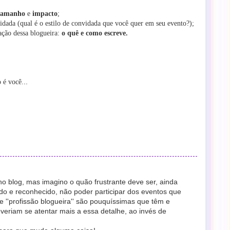
tamanho
e
impacto
;
idada (qual é o estilo de convidada que você quer em seu evento?);
ção dessa blogueira:
o quê e como escreve.
..
 é você.
nho blog, mas imagino o quão frustrante deve ser, ainda
do e reconhecido, não poder participar dos eventos que
 ''profissão blogueira'' são pouquíssimas que têm e
riam se atentar mais a essa detalhe, ao invés de