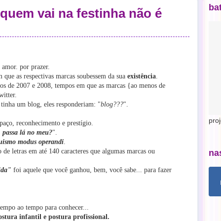
ba
 quem vai na festinha não é
 amor. por prazer.
m que as respectivas marcas soubessem da sua
existência
.
anos de 2007 e 2008, tempos em que as marcas {ao menos de
itter.
 tinha um blog, eles responderiam: "
blog???
".
pro
spaço, reconhecimento e prestígio.
r, passa lá no meu?
".
uismo modus operandi
.
de letras em até 140 caracteres que algumas marcas ou
na
ida"
foi aquele que você ganhou, bem, você sabe... para fazer
mpo ao tempo para conhecer...
ostura infantil e postura profissional.