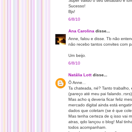
Super válido o seu desabafo e t
Sucesso!
Bjs!
6/8/10
Ana Carolina
disse...
Anne, falou e disse. Tb não entend
não recebo tantos convites com p
Um beijo.
6/8/10
Natália Lott
disse...
Ô Anne...
Ta chateada, né? Tanto trabalho,
(pareço até meu pai falando..rsrs)
Mas acho q deveria ficar feliz m
mercado digital ainda está engat
dados que coletam (se é que colet
Mas tenha certeza de q isso vai m
atras, qdo lançou o blog! Mal tin
todos acompanham.