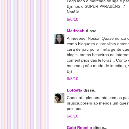
Logo logo o mercado se liga e pas
Bjinhos e SUPER PARABÉNS! :*
Natália
6/8/10
Marizoch
disse...
Anneeeee! Nossa! Quase nunca c
como blogueira e jornalista ente
cara de pau por aí, mta gente qu
blog's, tantas besteiras na inter
comentários das leitoras... Cont
mesmo q não mude de imediato, vc
Bjs
6/8/10
LoReNa
disse...
Concordo plenamente com as pal
brusca,porém ao menos um questi
pelo post.
6/8/10
Gabi Rebello
disse...