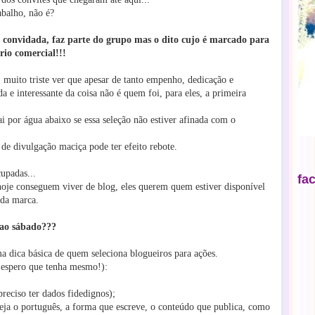
abalho, não é?
 é convidada, faz parte do grupo mas o dito cujo é
marcado para
io comercial!!!
, muito triste ver que apesar de tanto empenho, dedicação e
 e interessante da coisa não é quem foi, para eles, a primeira
i por água abaixo se essa seleção não estiver afinada com o
de divulgação maciça pode ter efeito rebote.
upadas...
fa
hoje conseguem viver de blog, eles querem quem estiver disponível
 da marca.
 ao sábado???
ma dica básica de quem seleciona blogueiros para ações.
u espero que tenha mesmo!):
preciso ter dados fidedignos);
veja o português, a forma que escreve, o conteúdo que publica, como