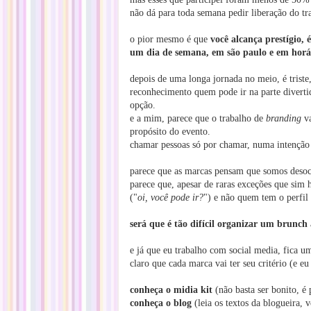
não dá para toda semana pedir liberação do tr
o pior mesmo é que
você alcança prestígio,
um dia de semana, em são paulo e em horár
depois de uma longa jornada no meio, é triste
reconhecimento quem pode ir na parte divertida
opção.
e a mim, parece que o trabalho de
branding
va
propósito do evento.
chamar pessoas só por chamar, numa intenção 
parece que as marcas pensam que somos desoc
parece que, apesar de raras exceções que sim 
("
oi, você pode ir?
") e não quem tem o perfil
será que é tão difícil organizar um brunch
e já que eu trabalho com social media, fica u
claro que cada marca vai ter seu critério (e e
conheça o midia kit
(não basta ser bonito, é 
conheça o blog
(leia os textos da blogueira, 