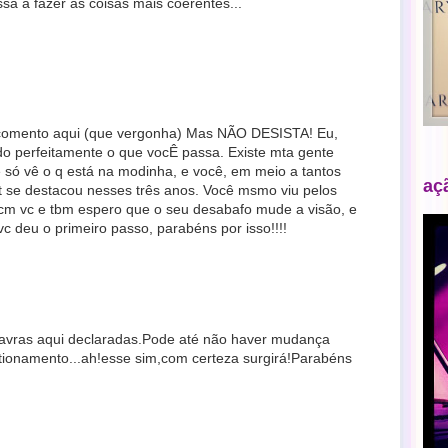
sa a fazer as coisas mais coerentes...
omento aqui (que vergonha) Mas NÃO DESISTA! Eu,
ndo perfeitamente o que vocÊ passa. Existe mta gente
e só vê o q está na modinha, e você, em meio a tantos
aç
net se destacou nesses três anos. Você msmo viu pelos
o cm vc e tbm espero que o seu desabafo mude a visão, e
 deu o primeiro passo, parabéns por isso!!!!
avras aqui declaradas.Pode até não haver mudança
onamento...ah!esse sim,com certeza surgirá!Parabéns